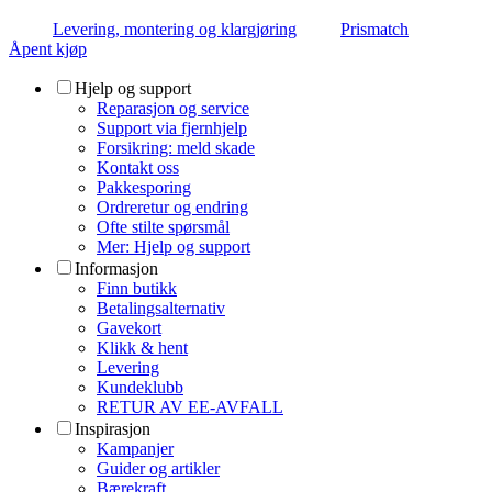
Levering, montering og klargjøring
Prismatch
Åpent kjøp
Hjelp og support
Reparasjon og service
Support via fjernhjelp
Forsikring: meld skade
Kontakt oss
Pakkesporing
Ordreretur og endring
Ofte stilte spørsmål
Mer: Hjelp og support
Informasjon
Finn butikk
Betalingsalternativ
Gavekort
Klikk & hent
Levering
Kundeklubb
RETUR AV EE-AVFALL
Inspirasjon
Kampanjer
Guider og artikler
Bærekraft