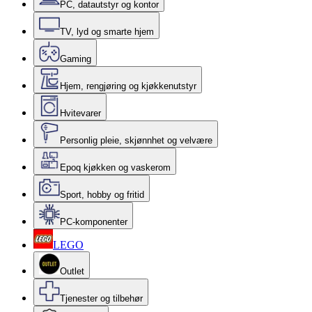
PC, datautstyr og kontor
TV, lyd og smarte hjem
Gaming
Hjem, rengjøring og kjøkkenutstyr
Hvitevarer
Personlig pleie, skjønnhet og velvære
Epoq kjøkken og vaskerom
Sport, hobby og fritid
PC-komponenter
LEGO
Outlet
Tjenester og tilbehør