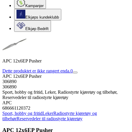
Kampanjer
Elkjøps kundeklubb
Elkjøp Bedrift
APC 12x6EP Pusher
Dette produktet er ikke rangert enda.
0
APC 12x6EP Pusher
306890
306890
Sport, hobby og fritid, Leker, Radiostyrte kjøretøy og tilbehør,
Reservedeler til radiostyrte kjøretøy
APC
686661120372
Sport, hobby og fritid
Leker
Radiostyrte kjøretøy og
tilbehør
Reservedeler til radiostyrte kjøretøy
APC 12x6EP Pusher