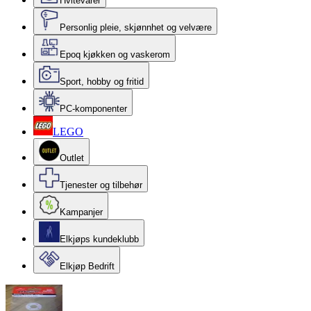
Hvitevarer
Personlig pleie, skjønnhet og velvære
Epoq kjøkken og vaskerom
Sport, hobby og fritid
PC-komponenter
LEGO
Outlet
Tjenester og tilbehør
Kampanjer
Elkjøps kundeklubb
Elkjøp Bedrift