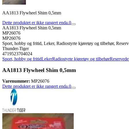
AA1813 Flywheel Shim 0,5mm
Dette produktet er ikke rangert enda.
0
AA1813 Flywheel Shim 0,5mm
MP26076
MP26076
Sport, hobby og fritid, Leker, Radiostyrte kjøretøy og tilbehør, Reserve
Thunder-Tiger
4719523704024
Sport, hobby og fritid
Leker
Radiostyrte kjøretøy og tilbehør
Reservedele
AA1813 Flywheel Shim 0,5mm
Varenummer:
MP26076
Dette produktet er ikke rangert enda.
0