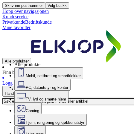
Skriv inn postnummer
Velg butikk
Hopp over navigasjonen
Kundeservice
Privatkunde
Bedriftskunde
Mine favoritter
Alle produkter
Alle produkter
Finn butikk
Mobil, nettbrett og smartklokker
Logg inn
PC, datautstyr og kontor
Handlekurv
TV, lyd og smarte hjem
Gaming
Hjem, rengjøring og kjøkkenutstyr