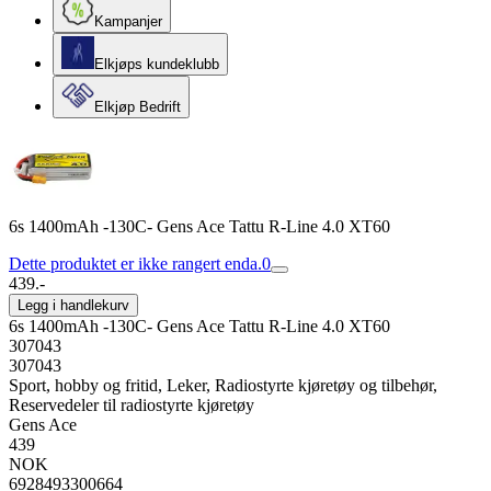
Kampanjer
Elkjøps kundeklubb
Elkjøp Bedrift
6s 1400mAh -130C- Gens Ace Tattu R-Line 4.0 XT60
Dette produktet er ikke rangert enda.
0
439.-
Legg i handlekurv
6s 1400mAh -130C- Gens Ace Tattu R-Line 4.0 XT60
307043
307043
Sport, hobby og fritid, Leker, Radiostyrte kjøretøy og tilbehør,
Reservedeler til radiostyrte kjøretøy
Gens Ace
439
NOK
6928493300664