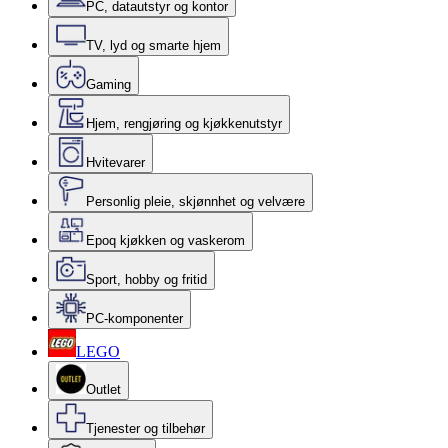
PC, datautstyr og kontor
TV, lyd og smarte hjem
Gaming
Hjem, rengjøring og kjøkkenutstyr
Hvitevarer
Personlig pleie, skjønnhet og velvære
Epoq kjøkken og vaskerom
Sport, hobby og fritid
PC-komponenter
LEGO
Outlet
Tjenester og tilbehør