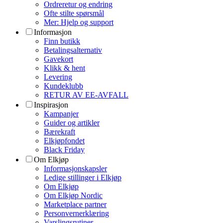
Ordreretur og endring
Ofte stilte spørsmål
Mer: Hjelp og support
Informasjon
Finn butikk
Betalingsalternativ
Gavekort
Klikk & hent
Levering
Kundeklubb
RETUR AV EE-AVFALL
Inspirasjon
Kampanjer
Guider og artikler
Bærekraft
Elkjøpfondet
Black Friday
Om Elkjøp
Informasjonskapsler
Ledige stillinger i Elkjøp
Om Elkjøp
Om Elkjøp Nordic
Marketplace partner
Personvernerklæring
Varslingsrutiner