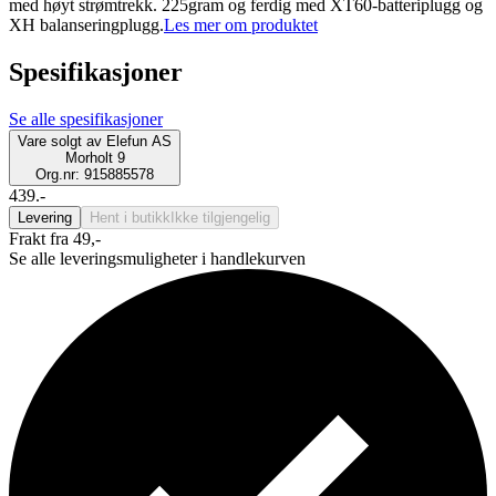
med høyt strømtrekk. 225gram og ferdig med XT60-batteriplugg og
XH balanseringplugg.
Les mer om produktet
Spesifikasjoner
Se alle spesifikasjoner
Vare solgt av
Elefun AS
Morholt 9
Org.nr: 915885578
439.-
Levering
Hent i butikk
Ikke tilgjengelig
Frakt fra 49,-
Se alle leveringsmuligheter i handlekurven