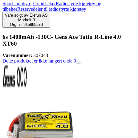
Sport, hobby og fritid
Leker
Radiostyrte kjøretøy og
tilbehør
Reservedeler til radiostyrte kjøretøy
Vare solgt av
Elefun AS
Morholt 9
Org.nr: 915885578
6s 1400mAh -130C- Gens Ace Tattu R-Line 4.0
XT60
Varenummer:
307043
Dette produktet er ikke rangert enda.
0