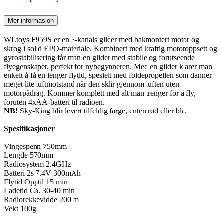
Mer informasjon
WLtoys F959S er en 3-kanals glider med bakmontert motor og
skrog i solid EPO-materiale. Kombinert med kraftig motoroppsett og
gyrostabilisering får man en glider med stabile og forutseende
flyegenskaper, perfekt for nybegynneren. Med en glider klarer man
enkelt å få en lenger flytid, spesielt med foldepropellen som danner
meget lite luftmotstand når den sklir gjennom luften uten
motorpådrag. Kommer komplett med alt man trenger for å fly,
foruten 4xAA-batteri til radioen.
NB!
Sky-King blir levert tilfeldig farge, enten rød eller blå.
Spesifikasjoner
Vingespenn 750mm
Lengde 570mm
Radiosystem 2.4GHz
Batteri 2s 7.4V 300mAh
Flytid Opptil 15 min
Ladetid Ca. 30-40 min
Radiorekkevidde 200 m
Vekt 100g