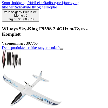
Sport, hobby og fritid
Leker
Radiostyrte kjøretøy og
tilbehør
Radiostyrte fly og helikoptre
Vare solgt av
Elefun AS
Morholt 9
Org.nr: 915885578
WLtoys Sky-King F959S 2.4GHz m/Gyro -
Komplett
Varenummer:
307760
Dette produktet er ikke rangert enda.
0