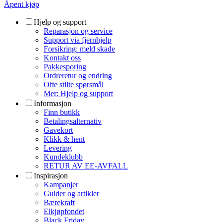
Åpent kjøp
Hjelp og support
Reparasjon og service
Support via fjernhjelp
Forsikring: meld skade
Kontakt oss
Pakkesporing
Ordreretur og endring
Ofte stilte spørsmål
Mer: Hjelp og support
Informasjon
Finn butikk
Betalingsalternativ
Gavekort
Klikk & hent
Levering
Kundeklubb
RETUR AV EE-AVFALL
Inspirasjon
Kampanjer
Guider og artikler
Bærekraft
Elkjøpfondet
Black Friday