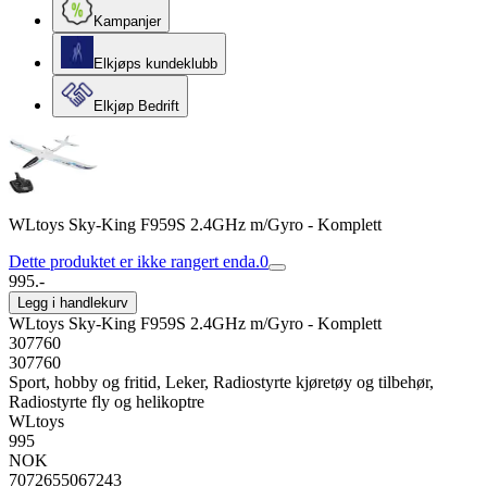
Kampanjer
Elkjøps kundeklubb
Elkjøp Bedrift
WLtoys Sky-King F959S 2.4GHz m/Gyro - Komplett
Dette produktet er ikke rangert enda.
0
995.-
Legg i handlekurv
WLtoys Sky-King F959S 2.4GHz m/Gyro - Komplett
307760
307760
Sport, hobby og fritid, Leker, Radiostyrte kjøretøy og tilbehør,
Radiostyrte fly og helikoptre
WLtoys
995
NOK
7072655067243