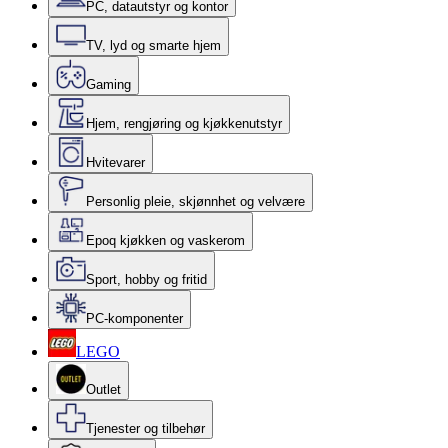
PC, datautstyr og kontor
TV, lyd og smarte hjem
Gaming
Hjem, rengjøring og kjøkkenutstyr
Hvitevarer
Personlig pleie, skjønnhet og velvære
Epoq kjøkken og vaskerom
Sport, hobby og fritid
PC-komponenter
LEGO
Outlet
Tjenester og tilbehør