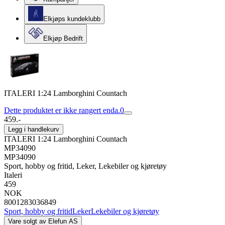
Elkjøps kundeklubb
Elkjøp Bedrift
ITALERI 1:24 Lamborghini Countach
Dette produktet er ikke rangert enda.
0
459.-
Legg i handlekurv
ITALERI 1:24 Lamborghini Countach
MP34090
MP34090
Sport, hobby og fritid, Leker, Lekebiler og kjøretøy
Italeri
459
NOK
8001283036849
Sport, hobby og fritid
Leker
Lekebiler og kjøretøy
Vare solgt av
Elefun AS