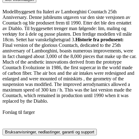
Modellbyggesett fra Italeri av Lamborghini Countach 25th
Anniversary. Denne jubileums utgaven var den siste versjonen av
Countach og ble produsert frem til 1990. Etter det ble den erstattet
av Diablo. Til byggesettet trenger man følgende: lim, maling og
verktøy for å dele og pusse plasten. Den ferdige modellen vil måle
18cm. Settet har vanskelighetsgrad 3.
Historie fra produsent:
Final version of the glorious Countach, dedicated to the 25th
anniversary of Lamborghini, boasts numerous improvements, were
in fact changed about 3,000 of the 8,000 pieces that make up the car.
Much of the aesthetic innovations derived from the prototype
Countach Evoluzione in 1986, the first supercar in the world made
of carbon fiber. The air box and the air intakes were redesigned and
enlarged and were mounted of miniskirts , the geometry of the
suspension was modified. The improved aerodynamics allowed a
maximum speed of 300 km / h. This was the last version made the
Countach, which remained in production until 1990 when it was
replaced by the Diablo.
Forslag til farger
Bruksanvisninger, nedlastinger, garanti og support