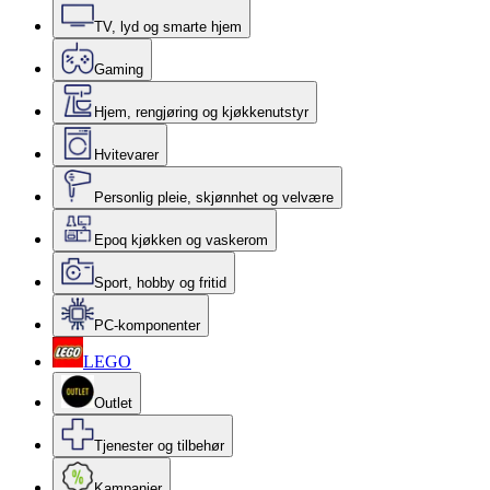
TV, lyd og smarte hjem
Gaming
Hjem, rengjøring og kjøkkenutstyr
Hvitevarer
Personlig pleie, skjønnhet og velvære
Epoq kjøkken og vaskerom
Sport, hobby og fritid
PC-komponenter
LEGO
Outlet
Tjenester og tilbehør
Kampanjer