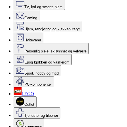
TV, lyd og smarte hjem
Gaming
Hjem, rengjøring og kjøkkenutstyr
Hvitevarer
Personlig pleie, skjønnhet og velvære
Epoq kjøkken og vaskerom
Sport, hobby og fritid
PC-komponenter
LEGO
Outlet
Tjenester og tilbehør
Kampanjer