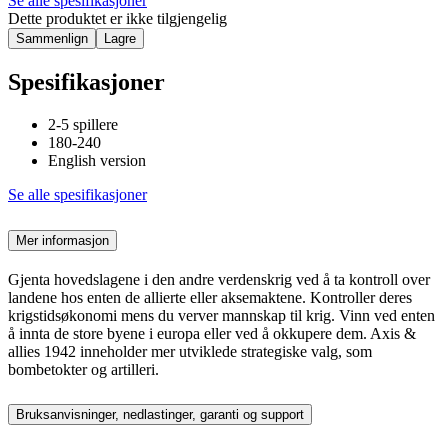
Se alle spesifikasjoner
Dette produktet er ikke tilgjengelig
Sammenlign
Lagre
Spesifikasjoner
2-5 spillere
180-240
English version
Se alle spesifikasjoner
Mer informasjon
Gjenta hovedslagene i den andre verdenskrig ved å ta kontroll over
landene hos enten de allierte eller aksemaktene. Kontroller deres
krigstidsøkonomi mens du verver mannskap til krig. Vinn ved enten
å innta de store byene i europa eller ved å okkupere dem. Axis &
allies 1942 inneholder mer utviklede strategiske valg, som
bombetokter og artilleri.
Bruksanvisninger, nedlastinger, garanti og support