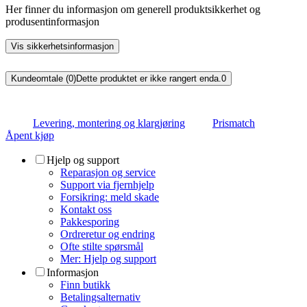
Her finner du informasjon om generell produktsikkerhet og
produsentinformasjon
Vis sikkerhetsinformasjon
Kundeomtale (0)
Dette produktet er ikke rangert enda.
0
Levering, montering og klargjøring
Prismatch
Åpent kjøp
Hjelp og support
Reparasjon og service
Support via fjernhjelp
Forsikring: meld skade
Kontakt oss
Pakkesporing
Ordreretur og endring
Ofte stilte spørsmål
Mer: Hjelp og support
Informasjon
Finn butikk
Betalingsalternativ