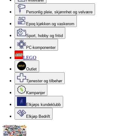
Hvitevarer
Personlig pleie, skjønnhet og velvære
Epoq kjøkken og vaskerom
Sport, hobby og fritid
PC-komponenter
LEGO
Outlet
Tjenester og tilbehør
Kampanjer
Elkjøps kundeklubb
Elkjøp Bedrift