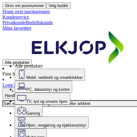
Skriv inn postnummer
Velg butikk
Hopp over navigasjonen
Kundeservice
Privatkunde
Bedriftskunde
Mine favoritter
Alle produkter
Alle produkter
Finn butikk
Mobil, nettbrett og smartklokker
Logg inn
PC, datautstyr og kontor
Handlekurv
TV, lyd og smarte hjem
Gaming
Hjem, rengjøring og kjøkkenutstyr