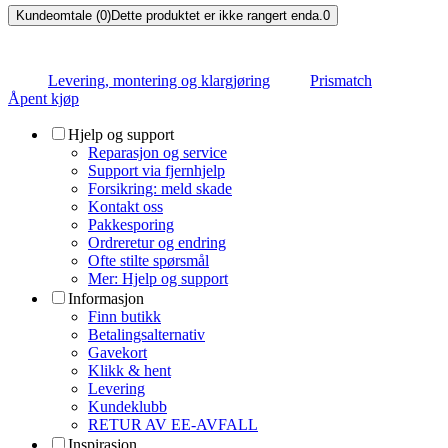
Kundeomtale (0)
Dette produktet er ikke rangert enda.
0
Levering, montering og klargjøring
Prismatch
Åpent kjøp
Hjelp og support
Reparasjon og service
Support via fjernhjelp
Forsikring: meld skade
Kontakt oss
Pakkesporing
Ordreretur og endring
Ofte stilte spørsmål
Mer: Hjelp og support
Informasjon
Finn butikk
Betalingsalternativ
Gavekort
Klikk & hent
Levering
Kundeklubb
RETUR AV EE-AVFALL
Inspirasjon