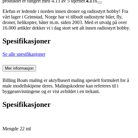
produktet er rangert med 4.13 av 5 stjerner.
4.1
16
Elefun er ledende i norden innen droner og radiostyrt hobby! Fra
vårt lager i Grimstad, Norge har vi tilbudt radiostyrte biler, fly,
droner, helikopter, båter m.m. siden 2003. Med et utvalg på over
16.000 artikler dekker vi i dag stort sett alt innen radiostyrt hobby.
Spesifikasjoner
Se alle spesifikasjoner
Mer informasjon
Billing Boats maling er akrylbasert maling spesielt formulert for å
male modellskipene deres. Malingskodene kan refereres til i
byggeanvisningene og er vist avbildet i en trekant.
Spesifikasjoner
Mengde 22 ml