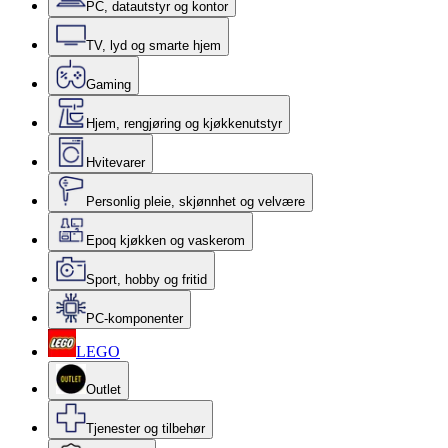
PC, datautstyr og kontor
TV, lyd og smarte hjem
Gaming
Hjem, rengjøring og kjøkkenutstyr
Hvitevarer
Personlig pleie, skjønnhet og velvære
Epoq kjøkken og vaskerom
Sport, hobby og fritid
PC-komponenter
LEGO
Outlet
Tjenester og tilbehør