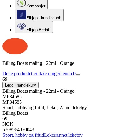
Kampanjer
Elkjøps kundeklubb
Elkjøp Bedrift
Billing Boats maling - 22ml - Orange
Dette produktet er ikke rangert enda.
0
69.-
Legg i handlekurv
Billing Boats maling - 22ml - Orange
MP34585
MP34585
Sport, hobby og fritid, Leker, Annet leketøy
Billing Boats
69
NOK
5708964970043
Sport, hobby og fritid
Leker
Annet leketøy