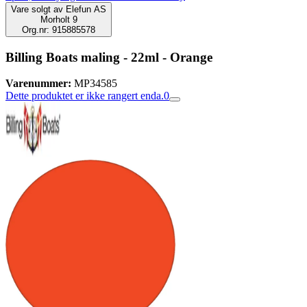
Vare solgt av
Elefun AS
Morholt 9
Org.nr: 915885578
Billing Boats maling - 22ml - Orange
Varenummer:
MP34585
Dette produktet er ikke rangert enda.
0