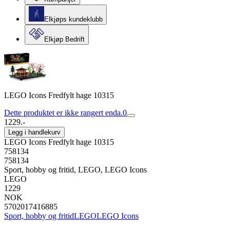
Elkjøps kundeklubb
Elkjøp Bedrift
LEGO Icons Fredfylt hage 10315
Dette produktet er ikke rangert enda.
0
1229.-
Legg i handlekurv
LEGO Icons Fredfylt hage 10315
758134
758134
Sport, hobby og fritid, LEGO, LEGO Icons
LEGO
1229
NOK
5702017416885
Sport, hobby og fritid
LEGO
LEGO Icons