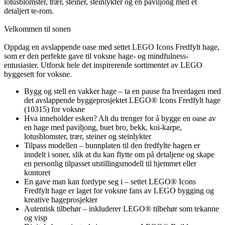
lotusblomster, trær, steiner, steinlykter og en paviljong med et
detaljert te-rom.
Velkommen til sonen
Oppdag en avslappende oase med settet LEGO Icons Fredfylt hage,
som er den perfekte gave til voksne hage- og mindfulness-
entusiaster. Utforsk hele det inspirerende sortimentet av LEGO
byggesett for voksne.
Bygg og stell en vakker hage – ta en pause fra hverdagen med
det avslappende byggeprosjektet LEGO® Icons Fredfylt hage
(10315) for voksne
Hva inneholder esken? Alt du trenger for å bygge en oase av
en hage med paviljong, buet bro, bekk, koi-karpe,
lotusblomster, trær, steiner og steinlykter
Tilpass modellen – bunnplaten til den fredfylte hagen er
inndelt i soner, slik at du kan flytte om på detaljene og skape
en personlig tilpasset utstillingsmodell til hjemmet eller
kontoret
En gave man kan fordype seg i – settet LEGO® Icons
Fredfylt hage er laget for voksne fans av LEGO bygging og
kreative hageprosjekter
Autentisk tilbehør – inkluderer LEGO® tilbehør som tekanne
og visp