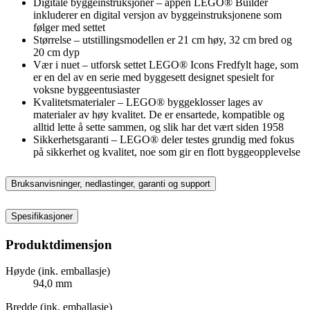
Digitale byggeinstruksjoner – appen LEGO® Builder
inkluderer en digital versjon av byggeinstruksjonene som
følger med settet
Størrelse – utstillingsmodellen er 21 cm høy, 32 cm bred og
20 cm dyp
Vær i nuet – utforsk settet LEGO® Icons Fredfylt hage, som
er en del av en serie med byggesett designet spesielt for
voksne byggeentusiaster
Kvalitetsmaterialer – LEGO® byggeklosser lages av
materialer av høy kvalitet. De er ensartede, kompatible og
alltid lette å sette sammen, og slik har det vært siden 1958
Sikkerhetsgaranti – LEGO® deler testes grundig med fokus
på sikkerhet og kvalitet, noe som gir en flott byggeopplevelse
Bruksanvisninger, nedlastinger, garanti og support
Spesifikasjoner
Produktdimensjon
Høyde (ink. emballasje)
94,0 mm
Bredde (ink. emballasje)