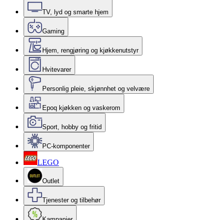
TV, lyd og smarte hjem
Gaming
Hjem, rengjøring og kjøkkenutstyr
Hvitevarer
Personlig pleie, skjønnhet og velvære
Epoq kjøkken og vaskerom
Sport, hobby og fritid
PC-komponenter
LEGO
Outlet
Tjenester og tilbehør
Kampanjer