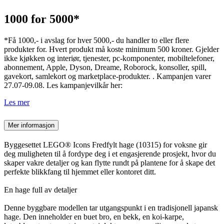
1000 for 5000*
*Få 1000,- i avslag for hver 5000,- du handler to eller flere
produkter for. Hvert produkt må koste minimum 500 kroner. Gjelder
ikke kjøkken og interiør, tjenester, pc-komponenter, mobiltelefoner,
abonnement, Apple, Dyson, Dreame, Roborock, konsoller, spill,
gavekort, samlekort og marketplace-produkter. . Kampanjen varer
27.07-09.08. Les kampanjevilkår her:
Les mer
Mer informasjon
Byggesettet LEGO® Icons Fredfylt hage (10315) for voksne gir
deg muligheten til å fordype deg i et engasjerende prosjekt, hvor du
skaper vakre detaljer og kan flytte rundt på plantene for å skape det
perfekte blikkfang til hjemmet eller kontoret ditt.
En hage full av detaljer
Denne byggbare modellen tar utgangspunkt i en tradisjonell japansk
hage. Den inneholder en buet bro, en bekk, en koi-karpe,