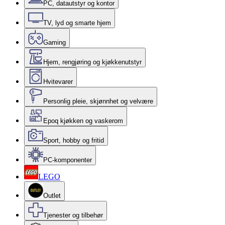
PC, datautstyr og kontor
TV, lyd og smarte hjem
Gaming
Hjem, rengjøring og kjøkkenutstyr
Hvitevarer
Personlig pleie, skjønnhet og velvære
Epoq kjøkken og vaskerom
Sport, hobby og fritid
PC-komponenter
LEGO
Outlet
Tjenester og tilbehør