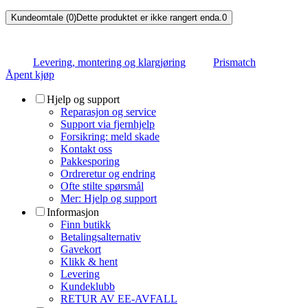
Kundeomtale (0)
Dette produktet er ikke rangert enda.
0
Levering, montering og klargjøring
Prismatch
Åpent kjøp
Hjelp og support
Reparasjon og service
Support via fjernhjelp
Forsikring: meld skade
Kontakt oss
Pakkesporing
Ordreretur og endring
Ofte stilte spørsmål
Mer: Hjelp og support
Informasjon
Finn butikk
Betalingsalternativ
Gavekort
Klikk & hent
Levering
Kundeklubb
RETUR AV EE-AVFALL