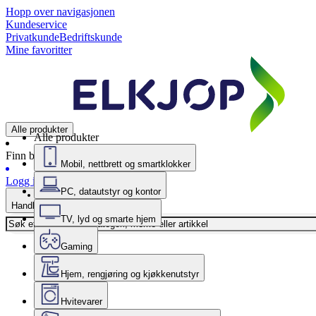
Hopp over navigasjonen
Kundeservice
Privatkunde
Bedriftskunde
Mine favoritter
Alle produkter
Alle produkter
Finn butikk
Mobil, nettbrett og smartklokker
Logg inn
PC, datautstyr og kontor
Handlekurv
TV, lyd og smarte hjem
Gaming
Hjem, rengjøring og kjøkkenutstyr
Hvitevarer