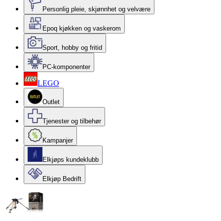
Personlig pleie, skjønnhet og velvære
Epoq kjøkken og vaskerom
Sport, hobby og fritid
PC-komponenter
LEGO
Outlet
Tjenester og tilbehør
Kampanjer
Elkjøps kundeklubb
Elkjøp Bedrift