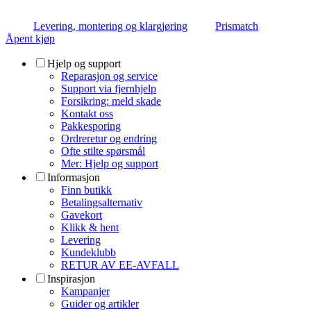
Levering, montering og klargjøring
Prismatch
Åpent kjøp
Hjelp og support
Reparasjon og service
Support via fjernhjelp
Forsikring: meld skade
Kontakt oss
Pakkesporing
Ordreretur og endring
Ofte stilte spørsmål
Mer: Hjelp og support
Informasjon
Finn butikk
Betalingsalternativ
Gavekort
Klikk & hent
Levering
Kundeklubb
RETUR AV EE-AVFALL
Inspirasjon
Kampanjer
Guider og artikler