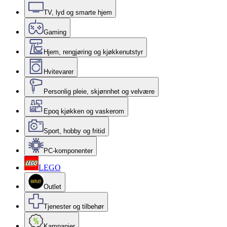
TV, lyd og smarte hjem
Gaming
Hjem, rengjøring og kjøkkenutstyr
Hvitevarer
Personlig pleie, skjønnhet og velvære
Epoq kjøkken og vaskerom
Sport, hobby og fritid
PC-komponenter
LEGO
Outlet
Tjenester og tilbehør
Kampanjer