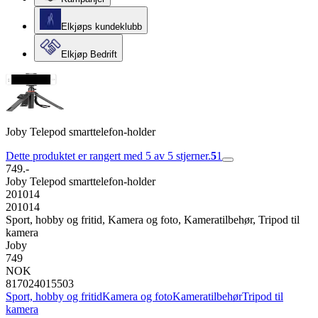
Elkjøps kundeklubb
Elkjøp Bedrift
Joby Telepod smarttelefon-holder
Dette produktet er rangert med 5 av 5 stjerner.
5
1
749.-
Joby Telepod smarttelefon-holder
201014
201014
Sport, hobby og fritid, Kamera og foto, Kameratilbehør, Tripod til
kamera
Joby
749
NOK
817024015503
Sport, hobby og fritid
Kamera og foto
Kameratilbehør
Tripod til
kamera