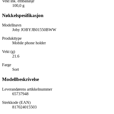
Vekt ink. emballasje
100,0 g
Nøkkelspesifikasjon
Modellnavn
Joby JOBYJB01550BWW
Produkttype
Mobile phone holder
Vekt (g)
21.6
Farge
Sort
Modellbeskrivelse
Leverandørens artikkelnummer
65737948
Strekkode (EAN)
817024015503