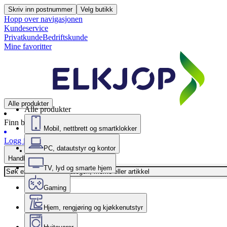
Skriv inn postnummer
Velg butikk
Hopp over navigasjonen
Kundeservice
Privatkunde
Bedriftskunde
Mine favoritter
Alle produkter
Alle produkter
Finn butikk
Mobil, nettbrett og smartklokker
Logg inn
PC, datautstyr og kontor
Handlekurv
TV, lyd og smarte hjem
Gaming
Hjem, rengjøring og kjøkkenutstyr