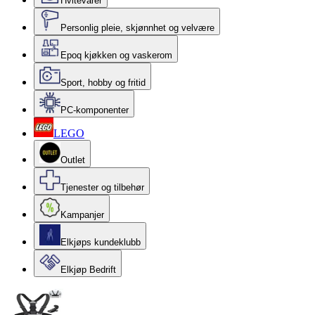
Hvitevarer
Personlig pleie, skjønnhet og velvære
Epoq kjøkken og vaskerom
Sport, hobby og fritid
PC-komponenter
LEGO
Outlet
Tjenester og tilbehør
Kampanjer
Elkjøps kundeklubb
Elkjøp Bedrift