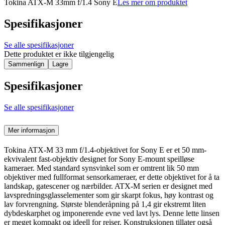
Tokina ATX-M 33mm f/1.4 Sony E
Les mer om produktet
Spesifikasjoner
Se alle spesifikasjoner
Dette produktet er ikke tilgjengelig
Sammenlign
Lagre
Spesifikasjoner
Se alle spesifikasjoner
Mer informasjon
Tokina ATX-M 33 mm f/1.4-objektivet for Sony E er et 50 mm-
ekvivalent fast-objektiv designet for Sony E-mount speilløse
kameraer. Med standard synsvinkel som er omtrent lik 50 mm
objektiver med fullformat sensorkameraer, er dette objektivet for å ta
landskap, gatescener og nærbilder. ATX-M serien er designet med
lavspredningsglasselementer som gir skarpt fokus, høy kontrast og
lav forvrengning. Største blenderåpning på 1,4 gir ekstremt liten
dybdeskarphet og imponerende evne ved lavt lys. Denne lette linsen
er meget kompakt og ideell for reiser. Konstruksjonen tillater også