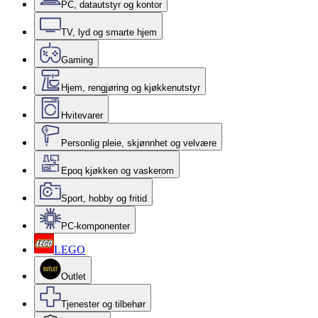
PC, datautstyr og kontor
TV, lyd og smarte hjem
Gaming
Hjem, rengjøring og kjøkkenutstyr
Hvitevarer
Personlig pleie, skjønnhet og velvære
Epoq kjøkken og vaskerom
Sport, hobby og fritid
PC-komponenter
LEGO
Outlet
Tjenester og tilbehør