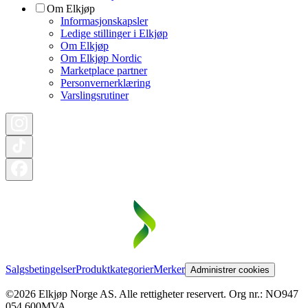
Om Elkjøp
Informasjonskapsler
Ledige stillinger i Elkjøp
Om Elkjøp
Om Elkjøp Nordic
Marketplace partner
Personvernerklæring
Varslingsrutiner
Salgsbetingelser
Produktkategorier
Merker
Administrer cookies
©2026 Elkjøp Norge AS. Alle rettigheter reservert. Org nr.: NO947
054 600MVA