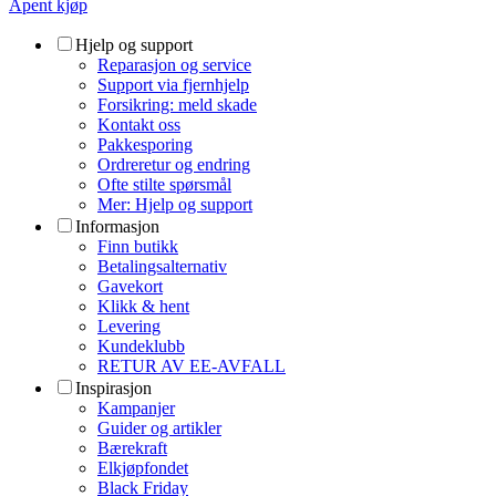
Åpent kjøp
Hjelp og support
Reparasjon og service
Support via fjernhjelp
Forsikring: meld skade
Kontakt oss
Pakkesporing
Ordreretur og endring
Ofte stilte spørsmål
Mer: Hjelp og support
Informasjon
Finn butikk
Betalingsalternativ
Gavekort
Klikk & hent
Levering
Kundeklubb
RETUR AV EE-AVFALL
Inspirasjon
Kampanjer
Guider og artikler
Bærekraft
Elkjøpfondet
Black Friday