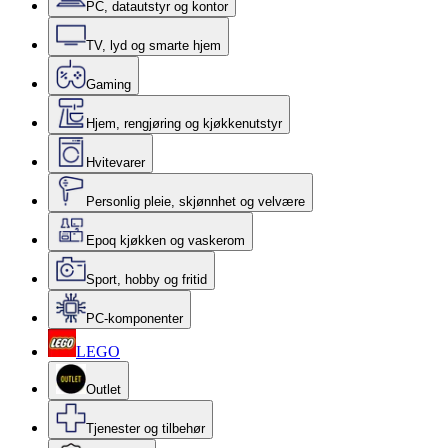
PC, datautstyr og kontor
TV, lyd og smarte hjem
Gaming
Hjem, rengjøring og kjøkkenutstyr
Hvitevarer
Personlig pleie, skjønnhet og velvære
Epoq kjøkken og vaskerom
Sport, hobby og fritid
PC-komponenter
LEGO
Outlet
Tjenester og tilbehør