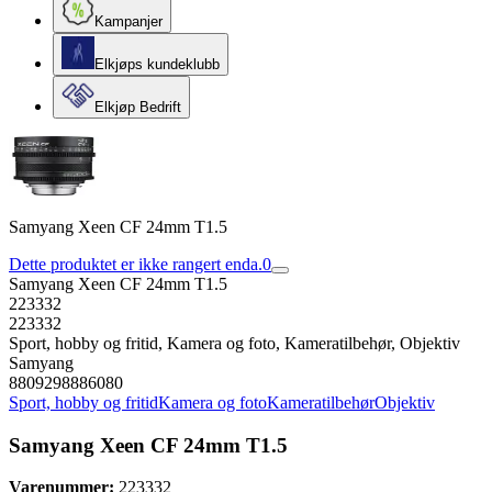
Kampanjer
Elkjøps kundeklubb
Elkjøp Bedrift
Samyang Xeen CF 24mm T1.5
Dette produktet er ikke rangert enda.
0
Samyang Xeen CF 24mm T1.5
223332
223332
Sport, hobby og fritid, Kamera og foto, Kameratilbehør, Objektiv
Samyang
8809298886080
Sport, hobby og fritid
Kamera og foto
Kameratilbehør
Objektiv
Samyang Xeen CF 24mm T1.5
Varenummer:
223332