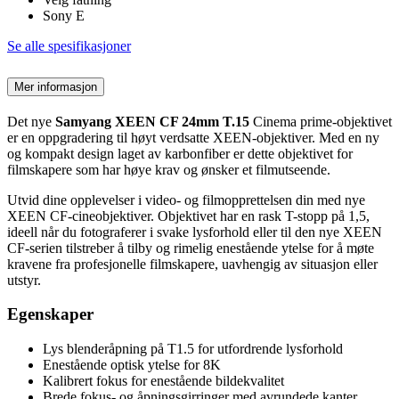
Sony E
Se alle spesifikasjoner
Mer informasjon
Det nye
Samyang XEEN CF 24mm T.15
Cinema prime-objektivet
er en oppgradering til høyt verdsatte XEEN-objektiver. Med en ny
og kompakt design laget av karbonfiber er dette objektivet for
filmskapere som har høye krav og ønsker et filmutseende.
Utvid dine opplevelser i video- og filmopprettelsen din med nye
XEEN CF-cineobjektiver. Objektivet har en rask T-stopp på 1,5,
ideell når du fotograferer i svake lysforhold eller til den nye XEEN
CF-serien tilstreber å tilby og rimelig enestående ytelse for å møte
kravene fra profesjonelle filmskapere, uavhengig av situasjon eller
utstyr.
Egenskaper
Lys blenderåpning på T1.5 for utfordrende lysforhold
Enestående optisk ytelse for 8K
Kalibrert fokus for enestående bildekvalitet
Brede fokus- og åpningsgirringer med avrundede kanter.