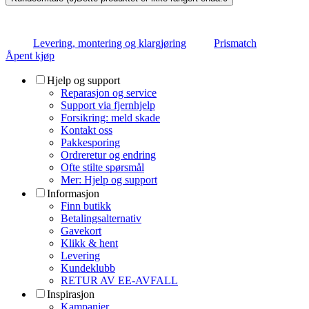
Levering, montering og klargjøring
Prismatch
Åpent kjøp
Hjelp og support
Reparasjon og service
Support via fjernhjelp
Forsikring: meld skade
Kontakt oss
Pakkesporing
Ordreretur og endring
Ofte stilte spørsmål
Mer: Hjelp og support
Informasjon
Finn butikk
Betalingsalternativ
Gavekort
Klikk & hent
Levering
Kundeklubb
RETUR AV EE-AVFALL
Inspirasjon
Kampanjer