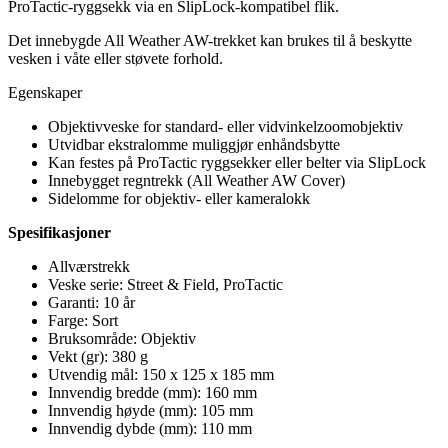
ProTactic-ryggsekk via en SlipLock-kompatibel flik.
Det innebygde All Weather AW-trekket kan brukes til å beskytte
vesken i våte eller støvete forhold.
Egenskaper
Objektivveske for standard- eller vidvinkelzoomobjektiv
Utvidbar ekstralomme muliggjør enhåndsbytte
Kan festes på ProTactic ryggsekker eller belter via SlipLock
Innebygget regntrekk (All Weather AW Cover)
Sidelomme for objektiv- eller kameralokk
Spesifikasjoner
Allværstrekk
Veske serie: Street & Field, ProTactic
Garanti: 10 år
Farge: Sort
Bruksområde: Objektiv
Vekt (gr): 380 g
Utvendig mål: 150 x 125 x 185 mm
Innvendig bredde (mm): 160 mm
Innvendig høyde (mm): 105 mm
Innvendig dybde (mm): 110 mm