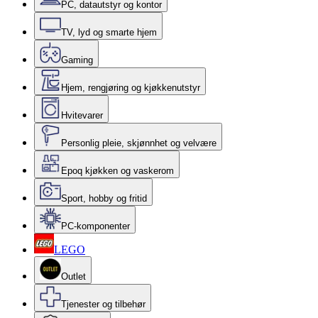
PC, datautstyr og kontor
TV, lyd og smarte hjem
Gaming
Hjem, rengjøring og kjøkkenutstyr
Hvitevarer
Personlig pleie, skjønnhet og velvære
Epoq kjøkken og vaskerom
Sport, hobby og fritid
PC-komponenter
LEGO
Outlet
Tjenester og tilbehør