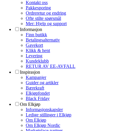
Kontakt oss
Pakkesporing
Ordreretur og endring
Ofte stilte spørsmål
Mer: Hjelp og support
Informasjon
Finn butikk
Betalingsalternativ
Gavekort
Klikk & hent
Levering
Kundeklubb
RETUR AV EE-AVFALL
Inspirasjon
Kampanjer
Guider og artikler
Bærekraft
Elkjøpfondet
Black Friday
Om Elkjøp
Informasjonskapsler
Ledige stillinger i Elkjøp
Om Elkjøp
Om Elkjøp Nordic
Marketplace partner