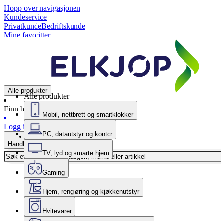
Hopp over navigasjonen
Kundeservice
Privatkunde
Bedriftskunde
Mine favoritter
Alle produkter
Alle produkter
Finn butikk
Mobil, nettbrett og smartklokker
Logg inn
PC, datautstyr og kontor
Handlekurv
TV, lyd og smarte hjem
Gaming
Hjem, rengjøring og kjøkkenutstyr
Hvitevarer