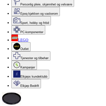
Personlig pleie, skjønnhet og velvære
Epoq kjøkken og vaskerom
Sport, hobby og fritid
PC-komponenter
LEGO
Outlet
Tjenester og tilbehør
Kampanjer
Elkjøps kundeklubb
Elkjøp Bedrift