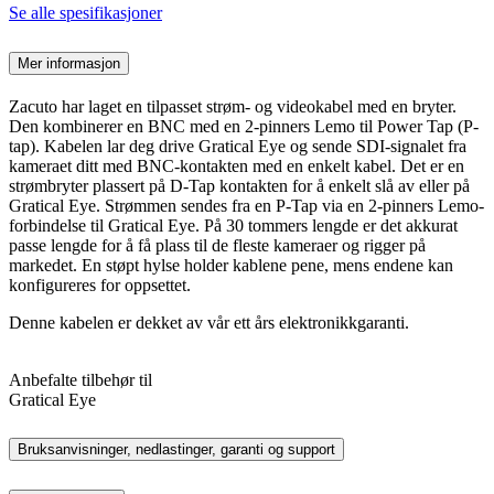
Se alle spesifikasjoner
Mer informasjon
Zacuto har laget en tilpasset strøm- og videokabel med en bryter.
Den kombinerer en BNC med en 2-pinners Lemo til Power Tap (P-
tap). Kabelen lar deg drive Gratical Eye og sende SDI-signalet fra
kameraet ditt med BNC-kontakten med en enkelt kabel. Det er en
strømbryter plassert på D-Tap kontakten for å enkelt slå av eller på
Gratical Eye. Strømmen sendes fra en P-Tap via en 2-pinners Lemo-
forbindelse til Gratical Eye. På 30 tommers lengde er det akkurat
passe lengde for å få plass til de fleste kameraer og rigger på
markedet. En støpt hylse holder kablene pene, mens endene kan
konfigureres for oppsettet.
Denne kabelen er dekket av vår ett års elektronikkgaranti.
Anbefalte tilbehør til
Gratical Eye
Bruksanvisninger, nedlastinger, garanti og support