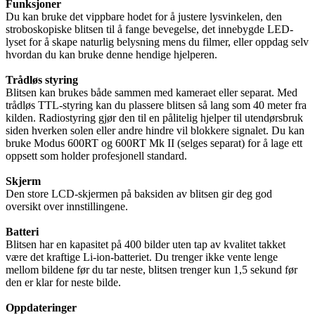
Funksjoner
Du kan bruke det vippbare hodet for å justere lysvinkelen, den
stroboskopiske blitsen til å fange bevegelse, det innebygde LED-
lyset for å skape naturlig belysning mens du filmer, eller oppdag selv
hvordan du kan bruke denne hendige hjelperen.
Trådløs styring
Blitsen kan brukes både sammen med kameraet eller separat. Med
trådløs TTL-styring kan du plassere blitsen så lang som 40 meter fra
kilden. Radiostyring gjør den til en pålitelig hjelper til utendørsbruk
siden hverken solen eller andre hindre vil blokkere signalet. Du kan
bruke Modus 600RT og 600RT Mk II (selges separat) for å lage ett
oppsett som holder profesjonell standard.
Skjerm
Den store LCD-skjermen på baksiden av blitsen gir deg god
oversikt over innstillingene.
Batteri
Blitsen har en kapasitet på 400 bilder uten tap av kvalitet takket
være det kraftige Li-ion-batteriet. Du trenger ikke vente lenge
mellom bildene før du tar neste, blitsen trenger kun 1,5 sekund før
den er klar for neste bilde.
Oppdateringer