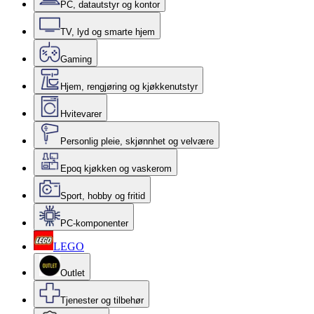
PC, datautstyr og kontor
TV, lyd og smarte hjem
Gaming
Hjem, rengjøring og kjøkkenutstyr
Hvitevarer
Personlig pleie, skjønnhet og velvære
Epoq kjøkken og vaskerom
Sport, hobby og fritid
PC-komponenter
LEGO
Outlet
Tjenester og tilbehør