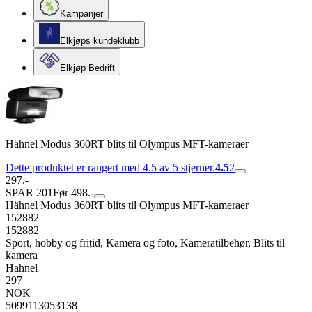
Kampanjer
Elkjøps kundeklubb
Elkjøp Bedrift
Hähnel Modus 360RT blits til Olympus MFT-kameraer
Dette produktet er rangert med 4.5 av 5 stjerner.
4.5
2
297.-
SPAR 201
Før 498.-
Hähnel Modus 360RT blits til Olympus MFT-kameraer
152882
152882
Sport, hobby og fritid, Kamera og foto, Kameratilbehør, Blits til
kamera
Hahnel
297
NOK
5099113053138