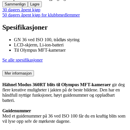
Sammenlign
Lagre
30 dagers åpent kjøp
50 dagers åpent kjøp for klubbmedlemmer
Spesifikasjoner
GN 36 ved ISO 100, trådløs styring
LCD-skjerm, Li-ion-batteri
Til Olympus MFT-kameraer
Se alle spesifikasjoner
Mer informasjon
Hähnel Modus 360RT blits til Olympus MFT-kameraer
gir deg
flere kreative muligheter i jakten på de beste bildene. Den har en
håndfull nyttige funksjoner, høyt guidenummer og oppladbart
batteri.
Guidenummer
Med et guidenummer på 36 ved ISO 100 får du en kraftig blits som
vil lyse opp selv de mørkeste dagene.