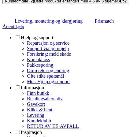
Kundeomtale (2)
Dette produktet er rangert med 4.5 av 5 stjerner.
4.5
2
Levering, montering og klargjøring
Prismatch
Åpent kjøp
Hjelp og support
Reparasjon og service
Support via fjernhjelp
Forsikring: meld skade
Kontakt oss
Pakkesporing
Ordreretur og endring
Ofte stilte spørsmål
Mer: Hjelp og support
Informasjon
Finn butikk
Betalingsalternativ
Gavekort
Klikk & hent
Levering
Kundeklubb
RETUR AV EE-AVFALL
Inspirasjon