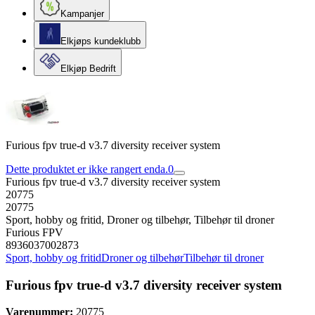
Kampanjer
Elkjøps kundeklubb
Elkjøp Bedrift
Furious fpv true-d v3.7 diversity receiver system
Dette produktet er ikke rangert enda.
0
Furious fpv true-d v3.7 diversity receiver system
20775
20775
Sport, hobby og fritid, Droner og tilbehør, Tilbehør til droner
Furious FPV
8936037002873
Sport, hobby og fritid
Droner og tilbehør
Tilbehør til droner
Furious fpv true-d v3.7 diversity receiver system
Varenummer:
20775