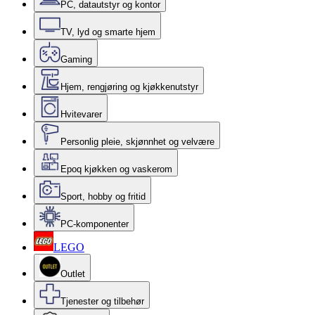
PC, datautstyr og kontor
TV, lyd og smarte hjem
Gaming
Hjem, rengjøring og kjøkkenutstyr
Hvitevarer
Personlig pleie, skjønnhet og velvære
Epoq kjøkken og vaskerom
Sport, hobby og fritid
PC-komponenter
LEGO
Outlet
Tjenester og tilbehør