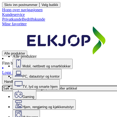
Skriv inn postnummer
Velg butikk
Hopp over navigasjonen
Kundeservice
Privatkunde
Bedriftskunde
Mine favoritter
Alle produkter
Alle produkter
Finn butikk
Mobil, nettbrett og smartklokker
Logg inn
PC, datautstyr og kontor
Handlekurv
TV, lyd og smarte hjem
Gaming
Hjem, rengjøring og kjøkkenutstyr