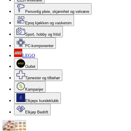
Hvitevarer
Personlig pleie, skjønnhet og velvære
Epoq kjøkken og vaskerom
Sport, hobby og fritid
PC-komponenter
LEGO
Outlet
Tjenester og tilbehør
Kampanjer
Elkjøps kundeklubb
Elkjøp Bedrift