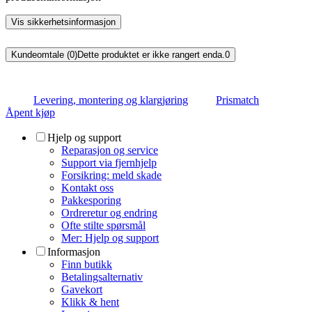
Vis sikkerhetsinformasjon
Kundeomtale (0)
Dette produktet er ikke rangert enda.
0
Levering, montering og klargjøring
Prismatch
Åpent kjøp
Hjelp og support
Reparasjon og service
Support via fjernhjelp
Forsikring: meld skade
Kontakt oss
Pakkesporing
Ordreretur og endring
Ofte stilte spørsmål
Mer: Hjelp og support
Informasjon
Finn butikk
Betalingsalternativ
Gavekort
Klikk & hent