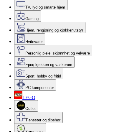
TV, lyd og smarte hjem
Gaming
Hjem, rengjøring og kjøkkenutstyr
Hvitevarer
Personlig pleie, skjønnhet og velvære
Epoq kjøkken og vaskerom
Sport, hobby og fritid
PC-komponenter
LEGO
Outlet
Tjenester og tilbehør
Kampanjer