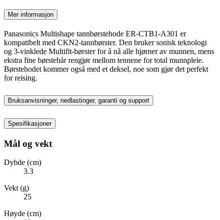
Mer informasjon
Panasonics Multishape tannbørstehode ER-CTB1-A301 er
kompatibelt med CKN2-tannbørster. Den bruker sonisk teknologi
og 3-vinklede Multifit-børster for å nå alle hjørner av munnen, mens
ekstra fine børstehår rengjør mellom tennene for total munnpleie.
Børstehodet kommer også med et deksel, noe som gjør det perfekt
for reising.
Bruksanvisninger, nedlastinger, garanti og support
Spesifikasjoner
Mål og vekt
Dybde (cm)
3.3
Vekt (g)
25
Høyde (cm)