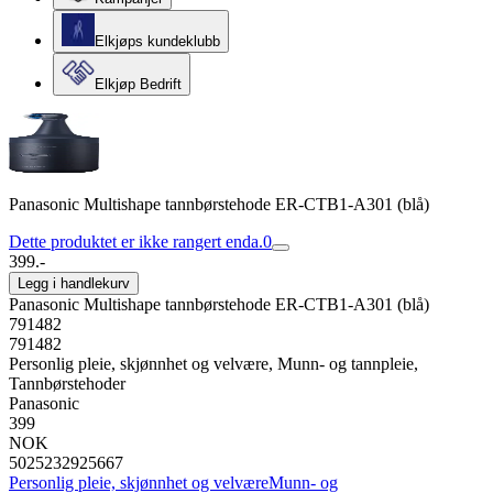
Elkjøps kundeklubb
Elkjøp Bedrift
Panasonic Multishape tannbørstehode ER-CTB1-A301 (blå)
Dette produktet er ikke rangert enda.
0
399.-
Legg i handlekurv
Panasonic Multishape tannbørstehode ER-CTB1-A301 (blå)
791482
791482
Personlig pleie, skjønnhet og velvære, Munn- og tannpleie,
Tannbørstehoder
Panasonic
399
NOK
5025232925667
Personlig pleie, skjønnhet og velvære
Munn- og