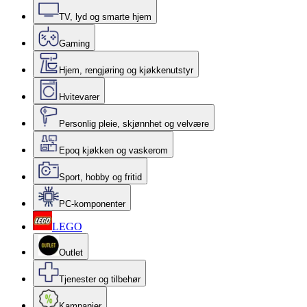
TV, lyd og smarte hjem
Gaming
Hjem, rengjøring og kjøkkenutstyr
Hvitevarer
Personlig pleie, skjønnhet og velvære
Epoq kjøkken og vaskerom
Sport, hobby og fritid
PC-komponenter
LEGO
Outlet
Tjenester og tilbehør
Kampanjer