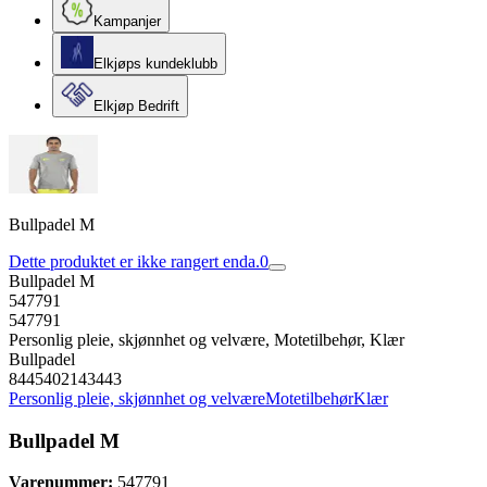
Kampanjer
Elkjøps kundeklubb
Elkjøp Bedrift
Bullpadel M
Dette produktet er ikke rangert enda.
0
Bullpadel M
547791
547791
Personlig pleie, skjønnhet og velvære, Motetilbehør, Klær
Bullpadel
8445402143443
Personlig pleie, skjønnhet og velvære
Motetilbehør
Klær
Bullpadel M
Varenummer:
547791