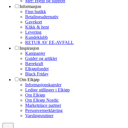
Mer: Hjelp og support
Informasjon
Finn butikk
Betalingsalternativ
Gavekort
Klikk & hent
Levering
Kundeklubb
RETUR AV EE-AVFALL
Inspirasjon
Kampanjer
Guider og artikler
Bærekraft
Elkjøpfondet
Black Friday
Om Elkjøp
Informasjonskapsler
Ledige stillinger i Elkjøp
Om Elkjøp
Om Elkjøp Nordic
Marketplace partner
Personvernerklæring
Varslingsrutiner