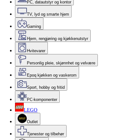
PC, datautstyr og kontor
TV, lyd og smarte hjem
Gaming
Hjem, rengjøring og kjøkkenutstyr
Hvitevarer
Personlig pleie, skjønnhet og velvære
Epoq kjøkken og vaskerom
Sport, hobby og fritid
PC-komponenter
LEGO
Outlet
Tjenester og tilbehør