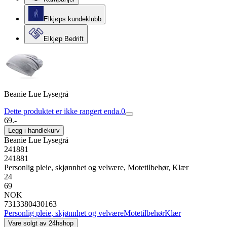
Elkjøps kundeklubb
Elkjøp Bedrift
Beanie Lue Lysegrå
Dette produktet er ikke rangert enda.
0
69.-
Legg i handlekurv
Beanie Lue Lysegrå
241881
241881
Personlig pleie, skjønnhet og velvære, Motetilbehør, Klær
24
69
NOK
7313380430163
Personlig pleie, skjønnhet og velvære
Motetilbehør
Klær
Vare solgt av
24hshop