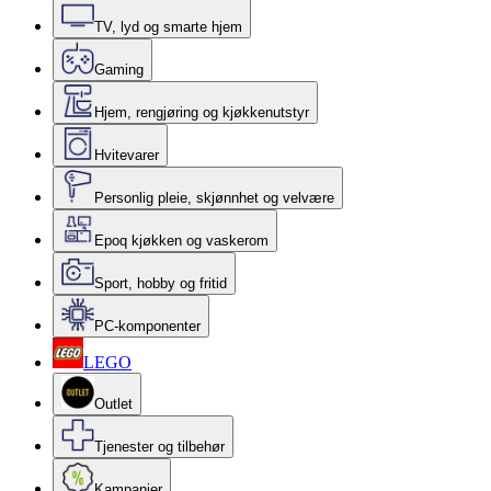
TV, lyd og smarte hjem
Gaming
Hjem, rengjøring og kjøkkenutstyr
Hvitevarer
Personlig pleie, skjønnhet og velvære
Epoq kjøkken og vaskerom
Sport, hobby og fritid
PC-komponenter
LEGO
Outlet
Tjenester og tilbehør
Kampanjer