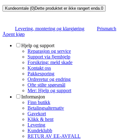
Kundeomtale (0)
Dette produktet er ikke rangert enda.
0
Levering, montering og klargjøring
Prismatch
Åpent kjøp
Hjelp og support
Reparasjon og service
Support via fjernhjelp
Forsikring: meld skade
Kontakt oss
Pakkesporing
Ordreretur og endring
Ofte stilte spørsmål
Mer: Hjelp og support
Informasjon
Finn butikk
Betalingsalternativ
Gavekort
Klikk & hent
Levering
Kundeklubb
RETUR AV EE-AVFALL