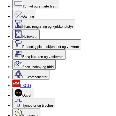
TV, lyd og smarte hjem
Gaming
Hjem, rengjøring og kjøkkenutstyr
Hvitevarer
Personlig pleie, skjønnhet og velvære
Epoq kjøkken og vaskerom
Sport, hobby og fritid
PC-komponenter
LEGO
Outlet
Tjenester og tilbehør
Kampanjer