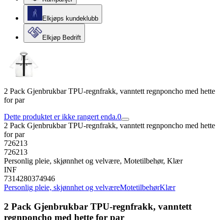
Elkjøps kundeklubb
Elkjøp Bedrift
2 Pack Gjenbrukbar TPU-regnfrakk, vanntett regnponcho med hette
for par
Dette produktet er ikke rangert enda.
0
2 Pack Gjenbrukbar TPU-regnfrakk, vanntett regnponcho med hette
for par
726213
726213
Personlig pleie, skjønnhet og velvære, Motetilbehør, Klær
INF
7314280374946
Personlig pleie, skjønnhet og velvære
Motetilbehør
Klær
2 Pack Gjenbrukbar TPU-regnfrakk, vanntett
regnponcho med hette for par