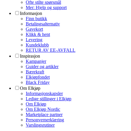
Ofte stilte spørsmål
Mer: Hjelp og support
Informasjon
Finn butikk
Betalingsalternativ
Gavekort
Klikk & hent
Levering
Kundeklubb
RETUR AV EE-AVFALL
Inspirasjon
Kampanjer
Guider og artikler
Bærekraft
Elkjøpfondet
Black Friday
Om Elkjøp
Informasjonskapsler
Ledige stillinger i Elkjøp
Om Elkjøp
Om Elkjøp Nordic
Marketplace partner
Personvernerklæring
Varslingsrutiner