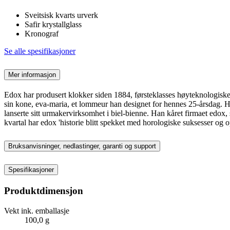
Sveitsisk kvarts urverk
Safir krystallglass
Kronograf
Se alle spesifikasjoner
Mer informasjon
Edox har produsert klokker siden 1884, førsteklasses høyteknologiske
sin kone, eva-maria, et lommeur han designet for hennes 25-årsdag. Hun
lanserte sitt urmakervirksomhet i biel-bienne. Han kåret firmaet edox,
kvartal har edox 'historie blitt spekket med horologiske suksesser og
Bruksanvisninger, nedlastinger, garanti og support
Spesifikasjoner
Produktdimensjon
Vekt ink. emballasje
100,0 g