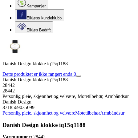
Kampanjer
Elkjøps kundeklubb
Elkjøp Bedrift
Danish Design klokke iq15q1188
Dette produktet er ikke rangert enda.
0
Danish Design klokke iq15q1188
28442
28442
Personlig pleie, skjønnhet og velvære, Motetilbehør, Armbåndsur
Danish Design
8718569035099
Personlig pleie, skjønnhet og velvære
Motetilbehør
Armbåndsur
Danish Design klokke iq15q1188
Varenummer:
28442