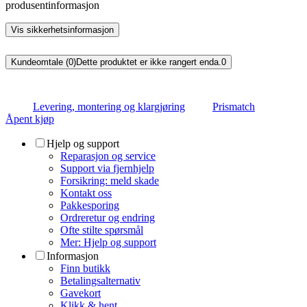
produsentinformasjon
Vis sikkerhetsinformasjon
Kundeomtale (0)
Dette produktet er ikke rangert enda.
0
Levering, montering og klargjøring
Prismatch
Åpent kjøp
Hjelp og support
Reparasjon og service
Support via fjernhjelp
Forsikring: meld skade
Kontakt oss
Pakkesporing
Ordreretur og endring
Ofte stilte spørsmål
Mer: Hjelp og support
Informasjon
Finn butikk
Betalingsalternativ
Gavekort
Klikk & hent