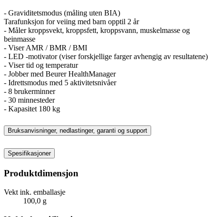
- Graviditetsmodus (måling uten BIA)
Tarafunksjon for veiing med barn opptil 2 år
- Måler kroppsvekt, kroppsfett, kroppsvann, muskelmasse og
beinmasse
- Viser AMR / BMR / BMI
- LED -motivator (viser forskjellige farger avhengig av resultatene)
- Viser tid og temperatur
- Jobber med Beurer HealthManager
- Idrettsmodus med 5 aktivitetsnivåer
- 8 brukerminner
- 30 minnesteder
- Kapasitet 180 kg
Bruksanvisninger, nedlastinger, garanti og support
Spesifikasjoner
Produktdimensjon
Vekt ink. emballasje
100,0 g