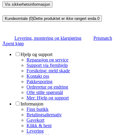
Vis sikkerhetsinformasjon
Kundeomtale (0)
Dette produktet er ikke rangert enda.
0
Levering, montering og klargjøring
Prismatch
Åpent kjøp
Hjelp og support
Reparasjon og service
Support via fjernhjelp
Forsikring: meld skade
Kontakt oss
Pakkesporing
Ordreretur og endring
Ofte stilte spørsmål
Mer: Hjelp og support
Informasjon
Finn butikk
Betalingsalternativ
Gavekort
Klikk & hent
Levering