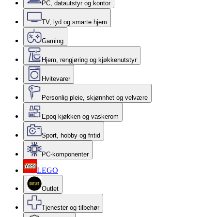
PC, datautstyr og kontor
TV, lyd og smarte hjem
Gaming
Hjem, rengjøring og kjøkkenutstyr
Hvitevarer
Personlig pleie, skjønnhet og velvære
Epoq kjøkken og vaskerom
Sport, hobby og fritid
PC-komponenter
LEGO
Outlet
Tjenester og tilbehør