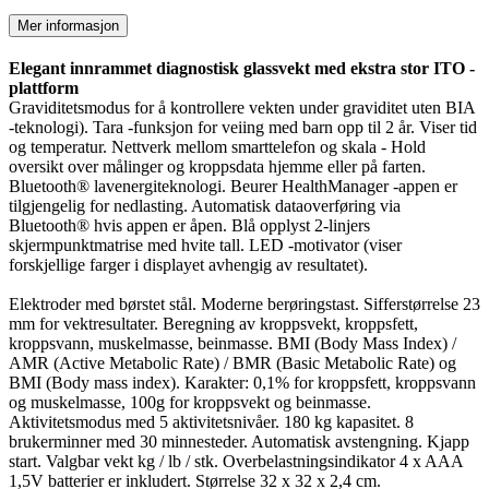
Mer informasjon
Elegant innrammet diagnostisk glassvekt med ekstra stor ITO -
plattform
Graviditetsmodus for å kontrollere vekten under graviditet uten BIA
-teknologi). Tara -funksjon for veiing med barn opp til 2 år. Viser tid
og temperatur. Nettverk mellom smarttelefon og skala - Hold
oversikt over målinger og kroppsdata hjemme eller på farten.
Bluetooth® lavenergiteknologi. Beurer HealthManager -appen er
tilgjengelig for nedlasting. Automatisk dataoverføring via
Bluetooth® hvis appen er åpen. Blå opplyst 2-linjers
skjermpunktmatrise med hvite tall. LED -motivator (viser
forskjellige farger i displayet avhengig av resultatet).
Elektroder med børstet stål. Moderne berøringstast. Sifferstørrelse 23
mm for vektresultater. Beregning av kroppsvekt, kroppsfett,
kroppsvann, muskelmasse, beinmasse. BMI (Body Mass Index) /
AMR (Active Metabolic Rate) / BMR (Basic Metabolic Rate) og
BMI (Body mass index). Karakter: 0,1% for kroppsfett, kroppsvann
og muskelmasse, 100g for kroppsvekt og beinmasse.
Aktivitetsmodus med 5 aktivitetsnivåer. 180 kg kapasitet. 8
brukerminner med 30 minnesteder. Automatisk avstengning. Kjapp
start. Valgbar vekt kg / lb / stk. Overbelastningsindikator 4 x AAA
1,5V batterier er inkludert. Størrelse 32 x 32 x 2,4 cm.