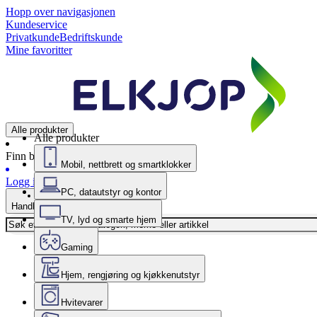
Hopp over navigasjonen
Kundeservice
Privatkunde
Bedriftskunde
Mine favoritter
Alle produkter
Alle produkter
Finn butikk
Mobil, nettbrett og smartklokker
Logg inn
PC, datautstyr og kontor
Handlekurv
TV, lyd og smarte hjem
Gaming
Hjem, rengjøring og kjøkkenutstyr
Hvitevarer