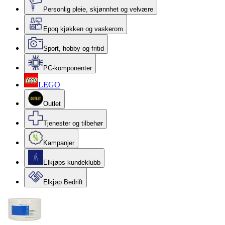
Personlig pleie, skjønnhet og velvære
Epoq kjøkken og vaskerom
Sport, hobby og fritid
PC-komponenter
LEGO
Outlet
Tjenester og tilbehør
Kampanjer
Elkjøps kundeklubb
Elkjøp Bedrift