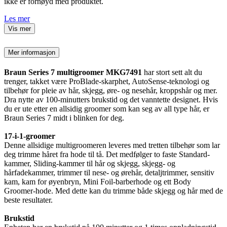
ikke er fornøyd med produktet.
Les mer
Vis mer
Mer informasjon
Braun Series 7 multigroomer MKG7491
har stort sett alt du
trenger, takket være ProBlade-skarphet, AutoSense-teknologi og
tilbehør for pleie av hår, skjegg, øre- og nesehår, kroppshår og mer.
Dra nytte av 100-minutters brukstid og det vanntette designet. Hvis
du er ute etter en allsidig groomer som kan seg av all type hår, er
Braun Series 7 midt i blinken for deg.
17-i-1-groomer
Denne allsidige multigroomeren leveres med tretten tilbehør som lar
deg trimme håret fra hode til tå. Det medfølger to faste Standard-
kammer, Sliding-kammer til hår og skjegg, skjegg- og
hårfadekammer, trimmer til nese- og ørehår, detaljtrimmer, sensitiv
kam, kam for øyenbryn, Mini Foil-barberhode og ett Body
Groomer-hode. Med dette kan du trimme både skjegg og hår med de
beste resultater.
Brukstid