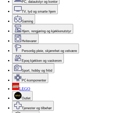
PC, datautstyr og kontor
TV, lyd og smarte hjem
Gaming
Hjem, rengjøring og kjøkkenutstyr
Hvitevarer
Personlig pleie, skjønnhet og velvære
Epoq kjøkken og vaskerom
Sport, hobby og fritid
PC-komponenter
LEGO
Outlet
Tjenester og tilbehør