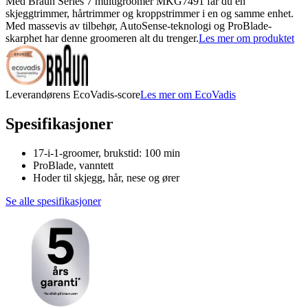
Med Braun Series 7 multigroomer MKG7491 får du en
skjeggtrimmer, hårtrimmer og kroppstrimmer i en og samme enhet.
Med massevis av tilbehør, AutoSense-teknologi og ProBlade-
skarphet har denne groomeren alt du trenger.
Les mer om produktet
Leverandørens EcoVadis-score
Les mer om EcoVadis
Spesifikasjoner
17-i-1-groomer, brukstid: 100 min
ProBlade, vanntett
Hoder til skjegg, hår, nese og ører
Se alle spesifikasjoner