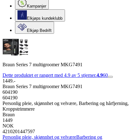
Kampanjer
Elkjøps kundeklubb
Elkjøp Bedrift
Braun Series 7 multigroomer MKG7491
Dette produktet er rangert med 4.9 av 5 stjerner.
4.9
60
1449.-
Braun Series 7 multigroomer MKG7491
604190
604190
Personlig pleie, skjønnhet og velvære, Barbering og hårfjerning,
Kroppstrimmere
Braun
1449
NOK
4210201447597
Personlig pleie, skjønnhet og velvære
Barbering og