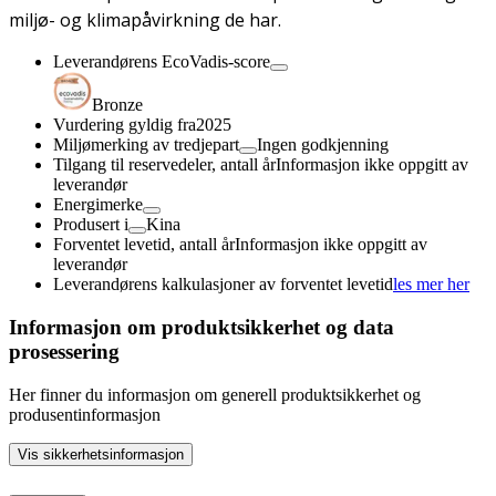
miljø- og klimapåvirkning de har.
Leverandørens EcoVadis-score
Bronze
Vurdering gyldig fra
2025
Miljømerking av tredjepart
Ingen godkjenning
Tilgang til reservedeler, antall år
Informasjon ikke oppgitt av
leverandør
Energimerke
Produsert i
Kina
Forventet levetid, antall år
Informasjon ikke oppgitt av
leverandør
Leverandørens kalkulasjoner av forventet levetid
les mer her
Informasjon om produktsikkerhet og data
prosessering
Her finner du informasjon om generell produktsikkerhet og
produsentinformasjon
Vis sikkerhetsinformasjon