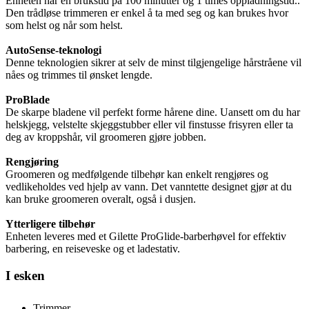
Enheten har en brukstid på 100 minutter og 1 times oppladningstid..
Den trådløse trimmeren er enkel å ta med seg og kan brukes hvor
som helst og når som helst.
AutoSense-teknologi
Denne teknologien sikrer at selv de minst tilgjengelige hårstråene vil
nåes og trimmes til ønsket lengde.
ProBlade
De skarpe bladene vil perfekt forme hårene dine. Uansett om du har
helskjegg, velstelte skjeggstubber eller vil finstusse frisyren eller ta
deg av kroppshår, vil groomeren gjøre jobben.
Rengjøring
Groomeren og medfølgende tilbehør kan enkelt rengjøres og
vedlikeholdes ved hjelp av vann. Det vanntette designet gjør at du
kan bruke groomeren overalt, også i dusjen.
Ytterligere tilbehør
Enheten leveres med et Gilette ProGlide-barberhøvel for effektiv
barbering, en reiseveske og et ladestativ.
I esken
Trimmer