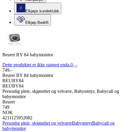
Elkjøps kundeklubb
Elkjøp Bedrift
Beurer BY 84 babymonitor
Dette produktet er ikke rangert enda.
0
749.-
Beurer BY 84 babymonitor
BEUBY84
BEUBY84
Personlig pleie, skjønnhet og velvære, Babyutstyr, Babycall og
babymonitor
Beurer
749
NOK
4211125952082
Personlig pleie, skjønnhet og velvære
Babyutstyr
Babycall og
babymonitor