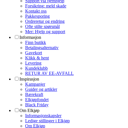
Support via fjernhjelp
Forsikring: meld skade
Kontakt oss
Pakkesporing
Ordreretur og endring
Ofte stilte spørsmål
Mer: Hjelp og support
Informasjon
Finn butikk
Betalingsalternativ
Gavekort
Klikk & hent
Levering
Kundeklubb
RETUR AV EE-AVFALL
Inspirasjon
Kampanjer
Guider og artikler
Bærekraft
Elkjøpfondet
Black Friday
Om Elkjøp
Informasjonskapsler
Ledige stillinger i Elkjøp
Om Elkjøp