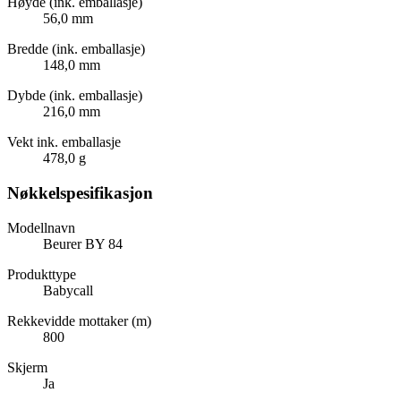
Høyde (ink. emballasje)
56,0 mm
Bredde (ink. emballasje)
148,0 mm
Dybde (ink. emballasje)
216,0 mm
Vekt ink. emballasje
478,0 g
Nøkkelspesifikasjon
Modellnavn
Beurer BY 84
Produkttype
Babycall
Rekkevidde mottaker (m)
800
Skjerm
Ja