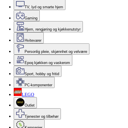
TV, lyd og smarte hjem
Gaming
Hjem, rengjøring og kjøkkenutstyr
Hvitevarer
Personlig pleie, skjønnhet og velvære
Epoq kjøkken og vaskerom
Sport, hobby og fritid
PC-komponenter
LEGO
Outlet
Tjenester og tilbehør
Kampanjer