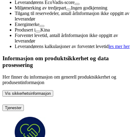
Leverandørens EcoVadis-score
Miljømerking av tredjepart
Ingen godkjenning
Tilgang til reservedeler, antall år
Informasjon ikke oppgitt av
leverandør
Energimerke
Produsert i
Kina
Forventet levetid, antall år
Informasjon ikke oppgitt av
leverandør
Leverandørens kalkulasjoner av forventet levetid
les mer her
Informasjon om produktsikkerhet og data
prosessering
Her finner du informasjon om generell produktsikkerhet og
produsentinformasjon
Vis sikkerhetsinformasjon
Tjenester