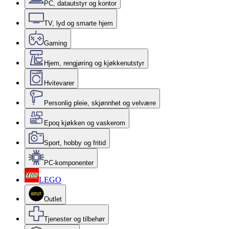
PC, datautstyr og kontor
TV, lyd og smarte hjem
Gaming
Hjem, rengjøring og kjøkkenutstyr
Hvitevarer
Personlig pleie, skjønnhet og velvære
Epoq kjøkken og vaskerom
Sport, hobby og fritid
PC-komponenter
LEGO
Outlet
Tjenester og tilbehør