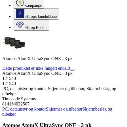
Kampanjer
Elkjøps kundeklubb
Elkjøp Bedrift
Atomos AtomX UltraSync ONE - 3 pk
Dette produktet er ikke rangert enda.
0
Atomos AtomX UltraSync ONE - 3 pk
121540
121540
PC, datautstyr og kontor, Skjermer og tilbehør, Skjermbeslag og
tilbehør
Timecode Systems
814164022507
PC, datautstyr og kontor
Skjermer og tilbehør
Skjermbeslag og
tilbehør
Atomos AtomX UltraSync ONE - 3 pk