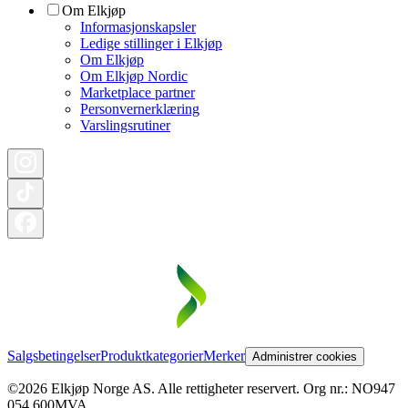
Om Elkjøp
Informasjonskapsler
Ledige stillinger i Elkjøp
Om Elkjøp
Om Elkjøp Nordic
Marketplace partner
Personvernerklæring
Varslingsrutiner
Salgsbetingelser
Produktkategorier
Merker
Administrer cookies
©2026 Elkjøp Norge AS. Alle rettigheter reservert. Org nr.: NO947
054 600MVA