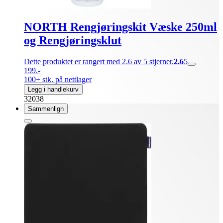
NORTH Rengjøringskit Væske 250ml
og Rengjøringsklut
Dette produktet er rangert med 2.6 av 5 stjerner.
2.6
5
199.-
100+ stk. på nettlager
Legg i handlekurv
32038
Sammenlign