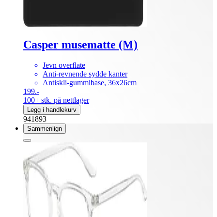
Casper musematte (M)
Jevn overflate
Anti-revnende sydde kanter
Antiskli-gummibase, 36x26cm
199.-
100+ stk. på nettlager
Legg i handlekurv
941893
Sammenlign