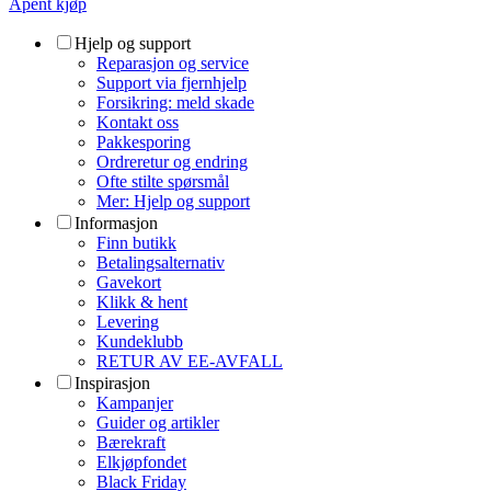
Åpent kjøp
Hjelp og support
Reparasjon og service
Support via fjernhjelp
Forsikring: meld skade
Kontakt oss
Pakkesporing
Ordreretur og endring
Ofte stilte spørsmål
Mer: Hjelp og support
Informasjon
Finn butikk
Betalingsalternativ
Gavekort
Klikk & hent
Levering
Kundeklubb
RETUR AV EE-AVFALL
Inspirasjon
Kampanjer
Guider og artikler
Bærekraft
Elkjøpfondet
Black Friday