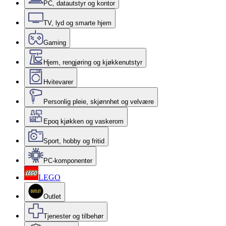
PC, datautstyr og kontor
TV, lyd og smarte hjem
Gaming
Hjem, rengjøring og kjøkkenutstyr
Hvitevarer
Personlig pleie, skjønnhet og velvære
Epoq kjøkken og vaskerom
Sport, hobby og fritid
PC-komponenter
LEGO
Outlet
Tjenester og tilbehør