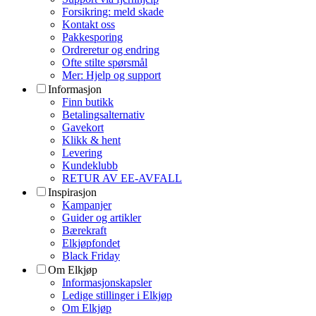
Forsikring: meld skade
Kontakt oss
Pakkesporing
Ordreretur og endring
Ofte stilte spørsmål
Mer: Hjelp og support
Informasjon
Finn butikk
Betalingsalternativ
Gavekort
Klikk & hent
Levering
Kundeklubb
RETUR AV EE-AVFALL
Inspirasjon
Kampanjer
Guider og artikler
Bærekraft
Elkjøpfondet
Black Friday
Om Elkjøp
Informasjonskapsler
Ledige stillinger i Elkjøp
Om Elkjøp