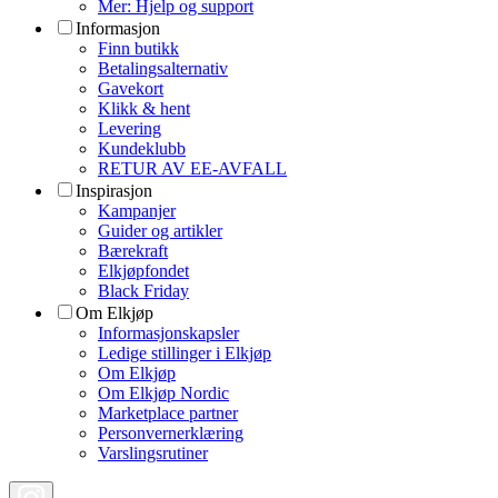
Mer: Hjelp og support
Informasjon
Finn butikk
Betalingsalternativ
Gavekort
Klikk & hent
Levering
Kundeklubb
RETUR AV EE-AVFALL
Inspirasjon
Kampanjer
Guider og artikler
Bærekraft
Elkjøpfondet
Black Friday
Om Elkjøp
Informasjonskapsler
Ledige stillinger i Elkjøp
Om Elkjøp
Om Elkjøp Nordic
Marketplace partner
Personvernerklæring
Varslingsrutiner