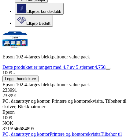
Elkjøps kundeklubb
Elkjøp Bedrift
Epson 102 4-farges blekkpatroner value pack
Dette produktet er rangert med 4.7 av 5 stjerner.
4.7
50
1009.-
Legg i handlekurv
Epson 102 4-farges blekkpatroner value pack
233991
233991
PC, datautstyr og kontor, Printere og kontorrekvisita, Tilbehør til
skriver, Blekkpatroner
Epson
1009
NOK
8715946684895
PC, datautstyr og kontor
Printere og kontorrekvisita
Tilbehør til