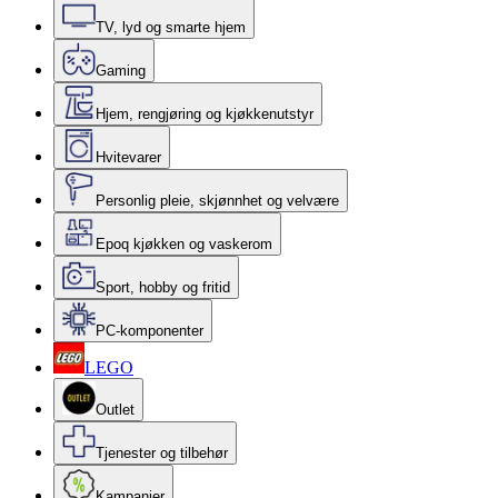
TV, lyd og smarte hjem
Gaming
Hjem, rengjøring og kjøkkenutstyr
Hvitevarer
Personlig pleie, skjønnhet og velvære
Epoq kjøkken og vaskerom
Sport, hobby og fritid
PC-komponenter
LEGO
Outlet
Tjenester og tilbehør
Kampanjer