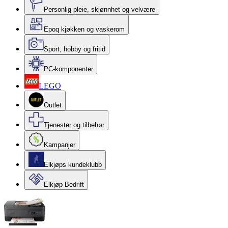
Personlig pleie, skjønnhet og velvære
Epoq kjøkken og vaskerom
Sport, hobby og fritid
PC-komponenter
LEGO
Outlet
Tjenester og tilbehør
Kampanjer
Elkjøps kundeklubb
Elkjøp Bedrift