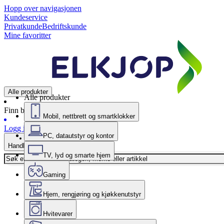
Hopp over navigasjonen
Kundeservice
Privatkunde
Bedriftskunde
Mine favoritter
Alle produkter
Alle produkter
Finn butikk
Mobil, nettbrett og smartklokker
Logg inn
PC, datautstyr og kontor
Handlekurv
TV, lyd og smarte hjem
Gaming
Hjem, rengjøring og kjøkkenutstyr
Hvitevarer