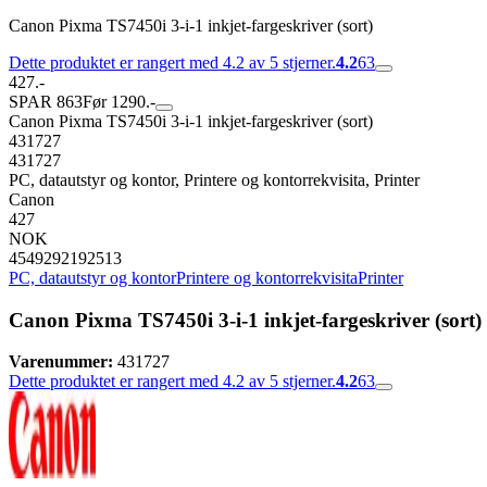
Canon Pixma TS7450i 3-i-1 inkjet-fargeskriver (sort)
Dette produktet er rangert med 4.2 av 5 stjerner.
4.2
63
427.-
SPAR 863
Før 1290.-
Canon Pixma TS7450i 3-i-1 inkjet-fargeskriver (sort)
431727
431727
PC, datautstyr og kontor, Printere og kontorrekvisita, Printer
Canon
427
NOK
4549292192513
PC, datautstyr og kontor
Printere og kontorrekvisita
Printer
Canon Pixma TS7450i 3-i-1 inkjet-fargeskriver (sort)
Varenummer:
431727
Dette produktet er rangert med 4.2 av 5 stjerner.
4.2
63