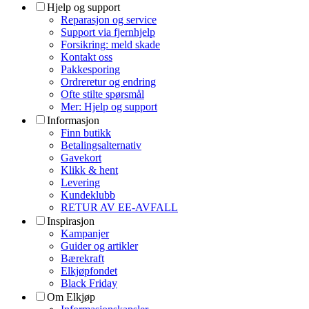
Hjelp og support
Reparasjon og service
Support via fjernhjelp
Forsikring: meld skade
Kontakt oss
Pakkesporing
Ordreretur og endring
Ofte stilte spørsmål
Mer: Hjelp og support
Informasjon
Finn butikk
Betalingsalternativ
Gavekort
Klikk & hent
Levering
Kundeklubb
RETUR AV EE-AVFALL
Inspirasjon
Kampanjer
Guider og artikler
Bærekraft
Elkjøpfondet
Black Friday
Om Elkjøp