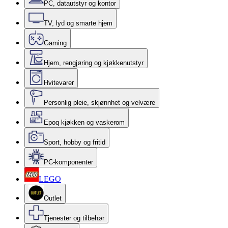
PC, datautstyr og kontor
TV, lyd og smarte hjem
Gaming
Hjem, rengjøring og kjøkkenutstyr
Hvitevarer
Personlig pleie, skjønnhet og velvære
Epoq kjøkken og vaskerom
Sport, hobby og fritid
PC-komponenter
LEGO
Outlet
Tjenester og tilbehør