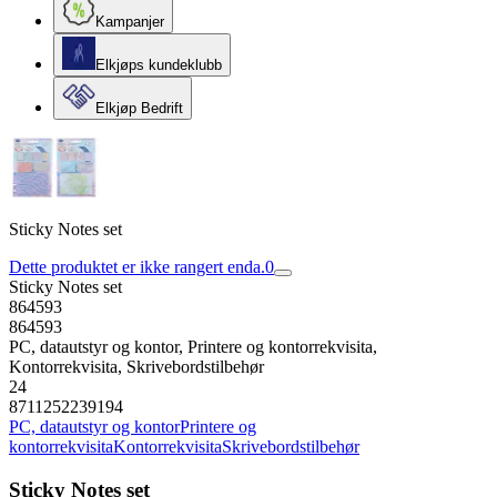
Kampanjer
Elkjøps kundeklubb
Elkjøp Bedrift
Sticky Notes set
Dette produktet er ikke rangert enda.
0
Sticky Notes set
864593
864593
PC, datautstyr og kontor, Printere og kontorrekvisita,
Kontorrekvisita, Skrivebordstilbehør
24
8711252239194
PC, datautstyr og kontor
Printere og
kontorrekvisita
Kontorrekvisita
Skrivebordstilbehør
Sticky Notes set