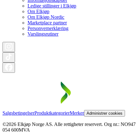
Informasjonskapsler
Ledige stillinger i Elkjøp
Om Elkjøp
Om Elkjøp Nordic
Marketplace partner
Personvernerklæring
Varslingsrutiner
Salgsbetingelser
Produktkategorier
Merker
Administrer cookies
©2026 Elkjøp Norge AS. Alle rettigheter reservert. Org nr.: NO947
054 600MVA