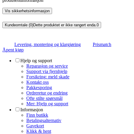
produsentinformasjon
Vis sikkerhetsinformasjon
Kundeomtale (0)
Dette produktet er ikke rangert enda.
0
Levering, montering og klargjøring
Prismatch
Åpent kjøp
Hjelp og support
Reparasjon og service
Support via fjernhjelp
Forsikring: meld skade
Kontakt oss
Pakkesporing
Ordreretur og endring
Ofte stilte spørsmål
Mer: Hjelp og support
Informasjon
Finn butikk
Betalingsalternativ
Gavekort
Klikk & hent