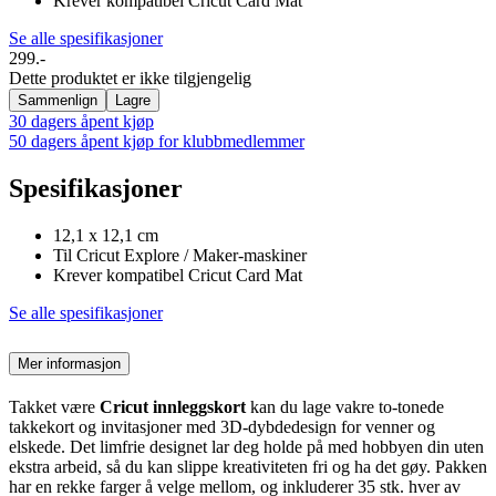
Krever kompatibel Cricut Card Mat
Se alle spesifikasjoner
299.-
Dette produktet er ikke tilgjengelig
Sammenlign
Lagre
30 dagers åpent kjøp
50 dagers åpent kjøp for klubbmedlemmer
Spesifikasjoner
12,1 x 12,1 cm
Til Cricut Explore / Maker-maskiner
Krever kompatibel Cricut Card Mat
Se alle spesifikasjoner
Mer informasjon
Takket være
Cricut innleggskort
kan du lage vakre to-tonede
takkekort og invitasjoner med 3D-dybdedesign for venner og
elskede. Det limfrie designet lar deg holde på med hobbyen din uten
ekstra arbeid, så du kan slippe kreativiteten fri og ha det gøy. Pakken
har en rekke farger å velge mellom, og inkluderer 35 stk. hver av