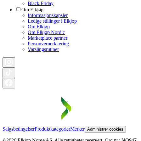
Black Friday
Om Elkjøp
Informasjonskapsler
Ledige stillinger i Elkjøp
Om Elkjøp
Om Elkjøp Nordic
Marketplace partner
Personvernerklæring
Varslingsrutiner
Salgsbetingelser
Produktkategorier
Merker
Administrer cookies
©2026 Elkjøp Norge AS. Alle rettigheter reservert. Org nr.: NO947