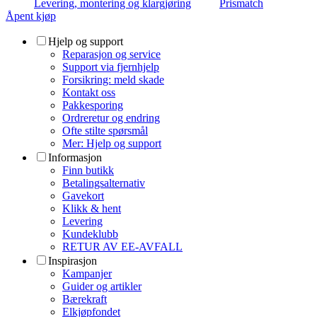
Levering, montering og klargjøring
Prismatch
Åpent kjøp
Hjelp og support
Reparasjon og service
Support via fjernhjelp
Forsikring: meld skade
Kontakt oss
Pakkesporing
Ordreretur og endring
Ofte stilte spørsmål
Mer: Hjelp og support
Informasjon
Finn butikk
Betalingsalternativ
Gavekort
Klikk & hent
Levering
Kundeklubb
RETUR AV EE-AVFALL
Inspirasjon
Kampanjer
Guider og artikler
Bærekraft
Elkjøpfondet