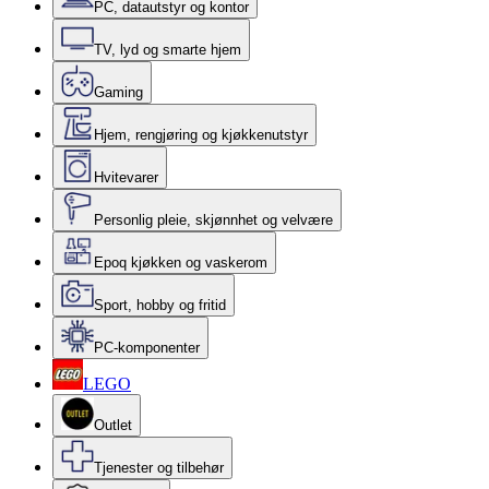
PC, datautstyr og kontor
TV, lyd og smarte hjem
Gaming
Hjem, rengjøring og kjøkkenutstyr
Hvitevarer
Personlig pleie, skjønnhet og velvære
Epoq kjøkken og vaskerom
Sport, hobby og fritid
PC-komponenter
LEGO
Outlet
Tjenester og tilbehør