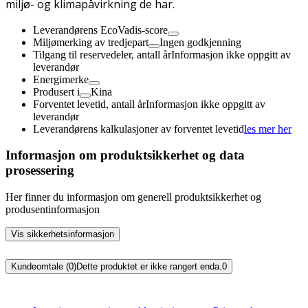
miljø- og klimapåvirkning de har.
Leverandørens EcoVadis-score
Miljømerking av tredjepart
Ingen godkjenning
Tilgang til reservedeler, antall år
Informasjon ikke oppgitt av
leverandør
Energimerke
Produsert i
Kina
Forventet levetid, antall år
Informasjon ikke oppgitt av
leverandør
Leverandørens kalkulasjoner av forventet levetid
les mer her
Informasjon om produktsikkerhet og data
prosessering
Her finner du informasjon om generell produktsikkerhet og
produsentinformasjon
Vis sikkerhetsinformasjon
Kundeomtale (0)
Dette produktet er ikke rangert enda.
0