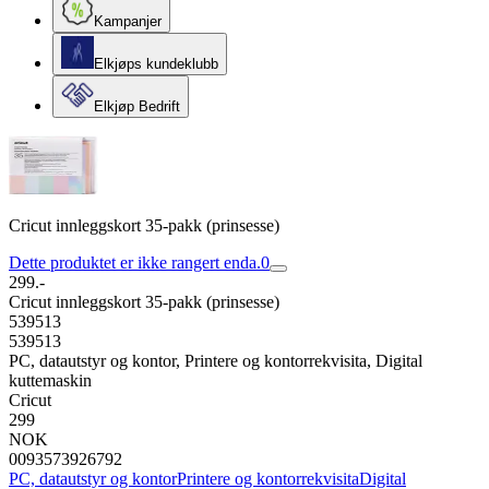
Kampanjer
Elkjøps kundeklubb
Elkjøp Bedrift
Cricut innleggskort 35-pakk (prinsesse)
Dette produktet er ikke rangert enda.
0
299.-
Cricut innleggskort 35-pakk (prinsesse)
539513
539513
PC, datautstyr og kontor, Printere og kontorrekvisita, Digital
kuttemaskin
Cricut
299
NOK
0093573926792
PC, datautstyr og kontor
Printere og kontorrekvisita
Digital