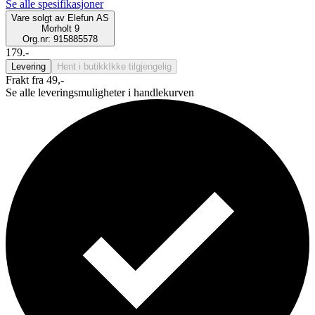
Se alle spesifikasjoner
Vare solgt av
Elefun AS
Morholt 9
Org.nr: 915885578
179.-
Levering
Hent i butikk
Ikke tilgjengelig
Frakt fra 49,-
Se alle leveringsmuligheter i handlekurven