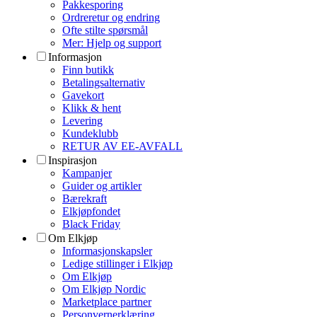
Pakkesporing
Ordreretur og endring
Ofte stilte spørsmål
Mer: Hjelp og support
Informasjon
Finn butikk
Betalingsalternativ
Gavekort
Klikk & hent
Levering
Kundeklubb
RETUR AV EE-AVFALL
Inspirasjon
Kampanjer
Guider og artikler
Bærekraft
Elkjøpfondet
Black Friday
Om Elkjøp
Informasjonskapsler
Ledige stillinger i Elkjøp
Om Elkjøp
Om Elkjøp Nordic
Marketplace partner
Personvernerklæring