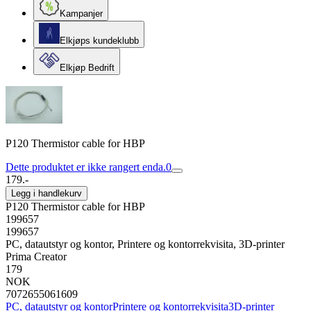
Kampanjer
Elkjøps kundeklubb
Elkjøp Bedrift
P120 Thermistor cable for HBP
Dette produktet er ikke rangert enda.
0
179.-
Legg i handlekurv
P120 Thermistor cable for HBP
199657
199657
PC, datautstyr og kontor, Printere og kontorrekvisita, 3D-printer
Prima Creator
179
NOK
7072655061609
PC, datautstyr og kontor
Printere og kontorrekvisita
3D-printer