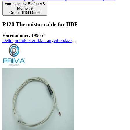
Vare solgt av
Elefun AS
Morholt 9
Org.nr: 915885578
P120 Thermistor cable for HBP
Varenummer:
199657
Dette produktet er ikke rangert enda.
0