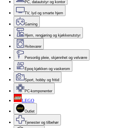
PC, datautstyr og kontor
TV, lyd og smarte hjem
Gaming
Hjem, rengjøring og kjøkkenutstyr
Hvitevarer
Personlig pleie, skjønnhet og velvære
Epoq kjøkken og vaskerom
Sport, hobby og fritid
PC-komponenter
LEGO
Outlet
Tjenester og tilbehør