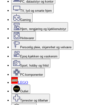
PC, datautstyr og kontor
TV, lyd og smarte hjem
Gaming
Hjem, rengjøring og kjøkkenutstyr
Hvitevarer
Personlig pleie, skjønnhet og velvære
Epoq kjøkken og vaskerom
Sport, hobby og fritid
PC-komponenter
LEGO
Outlet
Tjenester og tilbehør