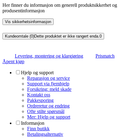
Her finner du informasjon om generell produktsikkerhet og
produsentinformasjon
Vis sikkerhetsinformasjon
Kundeomtale (0)
Dette produktet er ikke rangert enda.
0
Levering, montering og klargjøring
Prismatch
Åpent kjøp
Hjelp og support
Reparasjon og service
Support via fjernhjelp
Forsikring: meld skade
Kontakt oss
Pakkesporing
Ordreretur og endring
Ofte stilte spørsmål
Mer: Hjelp og support
Informasjon
Finn butikk
Betalingsalternativ