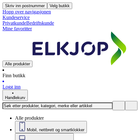
Skriv inn postnummer
Velg butikk
Hopp over navigasjonen
Kundeservice
Privatkunde
Bedriftskunde
Mine favoritter
Alle produkter
Finn butikk
Logg inn
Handlekurv
Alle produkter
Mobil, nettbrett og smartklokker