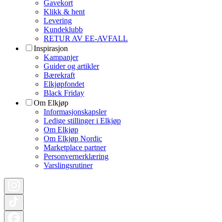
Gavekort
Klikk & hent
Levering
Kundeklubb
RETUR AV EE-AVFALL
Inspirasjon
Kampanjer
Guider og artikler
Bærekraft
Elkjøpfondet
Black Friday
Om Elkjøp
Informasjonskapsler
Ledige stillinger i Elkjøp
Om Elkjøp
Om Elkjøp Nordic
Marketplace partner
Personvernerklæring
Varslingsrutiner