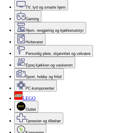
TV, lyd og smarte hjem
Gaming
Hjem, rengjøring og kjøkkenutstyr
Hvitevarer
Personlig pleie, skjønnhet og velvære
Epoq kjøkken og vaskerom
Sport, hobby og fritid
PC-komponenter
LEGO
Outlet
Tjenester og tilbehør
Kampanjer