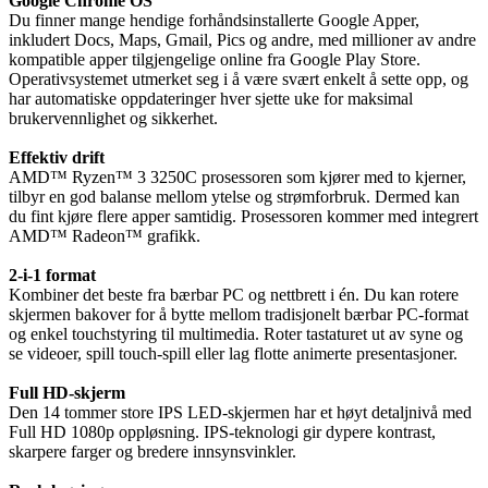
Google Chrome OS
Du finner mange hendige forhåndsinstallerte Google Apper,
inkludert Docs, Maps, Gmail, Pics og andre, med millioner av andre
kompatible apper tilgjengelige online fra Google Play Store.
Operativsystemet utmerket seg i å være svært enkelt å sette opp, og
har automatiske oppdateringer hver sjette uke for maksimal
brukervennlighet og sikkerhet.
Effektiv drift
AMD™ Ryzen™ 3 3250C prosessoren som kjører med to kjerner,
tilbyr en god balanse mellom ytelse og strømforbruk. Dermed kan
du fint kjøre flere apper samtidig. Prosessoren kommer med integrert
AMD™ Radeon™ grafikk.
2-i-1 format
Kombiner det beste fra bærbar PC og nettbrett i én. Du kan rotere
skjermen bakover for å bytte mellom tradisjonelt bærbar PC-format
og enkel touchstyring til multimedia. Roter tastaturet ut av syne og
se videoer, spill touch-spill eller lag flotte animerte presentasjoner.
Full HD-skjerm
Den 14 tommer store IPS LED-skjermen har et høyt detaljnivå med
Full HD 1080p oppløsning. IPS-teknologi gir dypere kontrast,
skarpere farger og bredere innsynsvinkler.