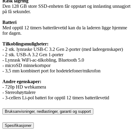
Rask lagring
Den 128 GB store SSD-enheten får oppstart og innlasting unnagjort
på få sekunder.
Batteri
Med opptil 12 timers batterilevetid kan du la laderen ligge hjemme
for dagen.
Tilkoblingsmuligheter:
- 2 stk. lynraske USB-C 3.2 Gen 2-porter (med ladeegenskaper)
- 2 stk. USB-A 3.2 Gen 1-porter
- Lynrask WiFi-ac-tilkobling, Bluetooth 5.0
- microSD minnekortspor
- 3,5 mm kombinert port for hodetelefoner/mikrofon
Andre egenskaper:
- 720p HD webkamera
- Stereohøyttalere
- 3-cellers Li-pol batteri for opptil 12 timers batterilevetid
Bruksanvisninger, nedlastinger, garanti og support
Spesifikasjoner