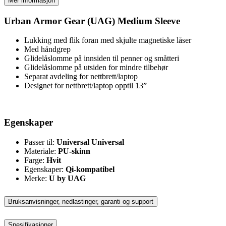
Mer informasjon
Urban Armor Gear (UAG) Medium Sleeve
Lukking med flik foran med skjulte magnetiske låser
Med håndgrep
Glidelåslomme på innsiden til penner og småtteri
Glidelåslomme på utsiden for mindre tilbehør
Separat avdeling for nettbrett/laptop
Designet for nettbrett/laptop opptil 13”
Egenskaper
Passer til:
Universal Universal
Materiale:
PU-skinn
Farge:
Hvit
Egenskaper:
Qi-kompatibel
Merke:
U by UAG
Bruksanvisninger, nedlastinger, garanti og support
Spesifikasjoner