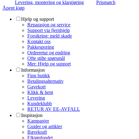
Levering, montering og klargjøring
Prismatch
Åpent kjøp
Hjelp og support
Reparasjon og service
Support via fjernhjelp
Forsikring: meld skade
Kontakt oss
Pakkesporing
Ordreretur og endring
Ofte stilte spørsmål
Mer: Hjelp og support
Informasjon
Finn butikk
Betalingsalternativ
Gavekort
Klikk & hent
Levering
Kundeklubb
RETUR AV EE-AVFALL
Inspirasjon
Kampanjer
Guider og artikler
Bærekraft
Elkjøpfondet