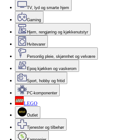
TV, lyd og smarte hjem
Gaming
Hjem, rengjøring og kjøkkenutstyr
Hvitevarer
Personlig pleie, skjønnhet og velvære
Epoq kjøkken og vaskerom
Sport, hobby og fritid
PC-komponenter
LEGO
Outlet
Tjenester og tilbehør
Kampanjer