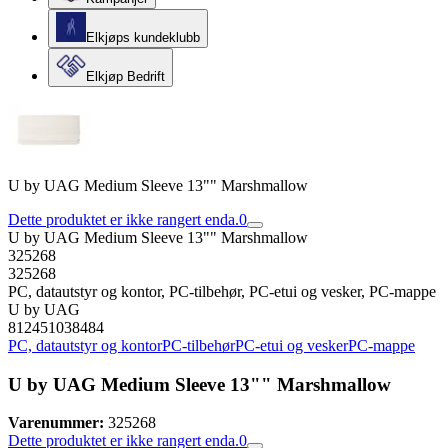
Elkjøps kundeklubb
Elkjøp Bedrift
U by UAG Medium Sleeve 13"" Marshmallow
Dette produktet er ikke rangert enda.
0
U by UAG Medium Sleeve 13"" Marshmallow
325268
325268
PC, datautstyr og kontor, PC-tilbehør, PC-etui og vesker, PC-mappe
U by UAG
812451038484
PC, datautstyr og kontor
PC-tilbehør
PC-etui og vesker
PC-mappe
U by UAG Medium Sleeve 13"" Marshmallow
Varenummer:
325268
Dette produktet er ikke rangert enda.
0