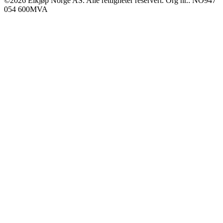
©2026 Elkjøp Norge AS. Alle rettigheter reservert. Org nr.: NO947
054 600MVA