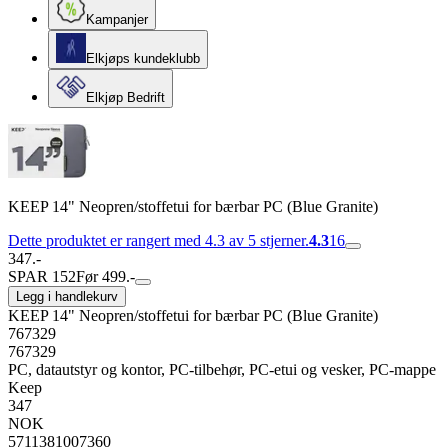
Kampanjer
Elkjøps kundeklubb
Elkjøp Bedrift
KEEP 14" Neopren/stoffetui for bærbar PC (Blue Granite)
Dette produktet er rangert med 4.3 av 5 stjerner.
4.3
16
347.-
SPAR 152
Før 499.-
Legg i handlekurv
KEEP 14" Neopren/stoffetui for bærbar PC (Blue Granite)
767329
767329
PC, datautstyr og kontor, PC-tilbehør, PC-etui og vesker, PC-mappe
Keep
347
NOK
5711381007360