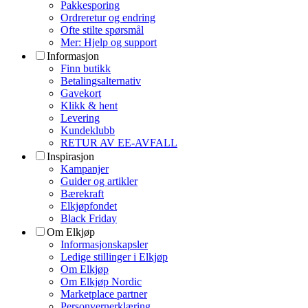
Pakkesporing
Ordreretur og endring
Ofte stilte spørsmål
Mer: Hjelp og support
Informasjon
Finn butikk
Betalingsalternativ
Gavekort
Klikk & hent
Levering
Kundeklubb
RETUR AV EE-AVFALL
Inspirasjon
Kampanjer
Guider og artikler
Bærekraft
Elkjøpfondet
Black Friday
Om Elkjøp
Informasjonskapsler
Ledige stillinger i Elkjøp
Om Elkjøp
Om Elkjøp Nordic
Marketplace partner
Personvernerklæring