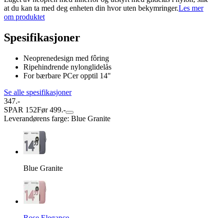
at du kan ta med deg enheten din hvor uten bekymringer.
Les mer
om produktet
Spesifikasjoner
Neoprenedesign med fôring
Ripehindrende nylonglidelås
For bærbare PCer opptil 14"
Se alle spesifikasjoner
347.-
SPAR 152
Før 499.-
Leverandørens farge
:
Blue Granite
Blue Granite
Rose Elegance