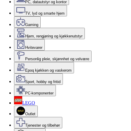
PC, datautstyr og kontor
TV, lyd og smarte hjem
Gaming
Hjem, rengjøring og kjøkkenutstyr
Hvitevarer
Personlig pleie, skjønnhet og velvære
Epoq kjøkken og vaskerom
Sport, hobby og fritid
PC-komponenter
LEGO
Outlet
Tjenester og tilbehør