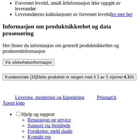
Forventet levetid, antall år
Informasjon ikke oppgitt av
leverandør
Leverandørens kalkulasjoner av forventet levetid
les mer her
Informasjon om produktsikkerhet og data
prosessering
Her finner du informasjon om generell produktsikkerhet og
produsentinformasjon
Vis sikkerhetsinformasjon
Kundeomtale (16)
Dette produktet er rangert med 4.3 av 5 stjerner.
4.3
16
Levering, montering og klargjøring
Prismatch
Åpent kjøp
Hjelp og support
Reparasjon og service
Support via fjernhjelp
Forsikring: meld skade
Kontakt oss