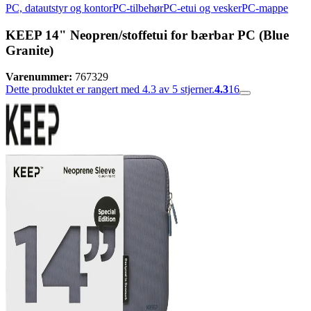
PC, datautstyr og kontor
PC-tilbehør
PC-etui og vesker
PC-mappe
KEEP 14" Neopren/stoffetui for bærbar PC (Blue
Granite)
Varenummer:
767329
Dette produktet er rangert med 4.3 av 5 stjerner.
4.3
16