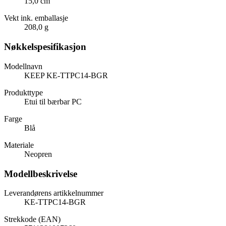
15,0 cm
Vekt ink. emballasje
208,0 g
Nøkkelspesifikasjon
Modellnavn
KEEP KE-TTPC14-BGR
Produkttype
Etui til bærbar PC
Farge
Blå
Materiale
Neopren
Modellbeskrivelse
Leverandørens artikkelnummer
KE-TTPC14-BGR
Strekkode (EAN)