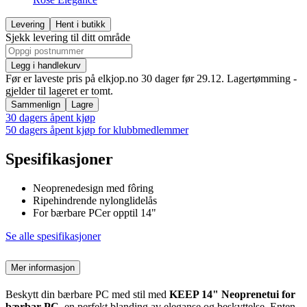
Levering
Hent i butikk
Sjekk levering til ditt område
Legg i handlekurv
Før er laveste pris på elkjop.no 30 dager før 29.12. Lagertømming -
gjelder til lageret er tomt.
Sammenlign
Lagre
30 dagers åpent kjøp
50 dagers åpent kjøp for klubbmedlemmer
Spesifikasjoner
Neoprenedesign med fôring
Ripehindrende nylonglidelås
For bærbare PCer opptil 14"
Se alle spesifikasjoner
Mer informasjon
Beskytt din bærbare PC med stil med
KEEP 14" Neoprenetui for
bærbar PC
, en perfekt blanding av eleganse og beskyttelse. Enten