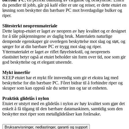
du pendler til jobb, går på kafé eller er ute og reiser, er dette etuiet en
løsning som beskytter din bærbare PC mot hverdagslige bulker og
riper.
Slitesterkt neoprenmateriale
Dette laptop-etuiet er laget av neopren av høy kvalitet og er designet
for å tåle påkjenningene av daglig bruk. Materialets naturlige
dempende egenskaper gir overlegen beskyttelse mot slag og støt, og
sørger for at din bærbare PC er trygg mot slag og riper.
Yttermaterialet er laget av riflet fløyelstekstil, og neoprenets
elastisitet betyr også at etuiet beholder sin form over tid, noe som gir
god beskyttelse og et elegant utseende.
Mykt innerfôr
KEEP etuiet har et mykt fôr innvendig som gir et ekstra lag med
beskyttelse for din bærbare PC. Fôret bidrar til å forhindre riper og
skraper som kan oppstå når du setter inn og tar ut enheten.
Praktisk glidelås i nylon
Etuiet er utstyrt med en glidelås i nylon av høy kvalitet som gjør det
enkelt å få tilgang til den bærbare datamaskinen, samtidig som den
beskytter mot riper som metallglidelåser kan forårsake.
Bruksanvisninger, nedlastinger, garanti og support