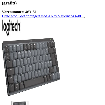
(grafitt)
Varenummer:
463151
Dette produktet er rangert med 4.6 av 5 stjerner.
4.6
48