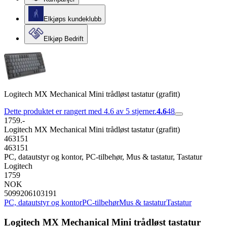
Elkjøps kundeklubb
Elkjøp Bedrift
Logitech MX Mechanical Mini trådløst tastatur (grafitt)
Dette produktet er rangert med 4.6 av 5 stjerner.
4.6
48
1759.-
Logitech MX Mechanical Mini trådløst tastatur (grafitt)
463151
463151
PC, datautstyr og kontor, PC-tilbehør, Mus & tastatur, Tastatur
Logitech
1759
NOK
5099206103191
PC, datautstyr og kontor
PC-tilbehør
Mus & tastatur
Tastatur
Logitech MX Mechanical Mini trådløst tastatur