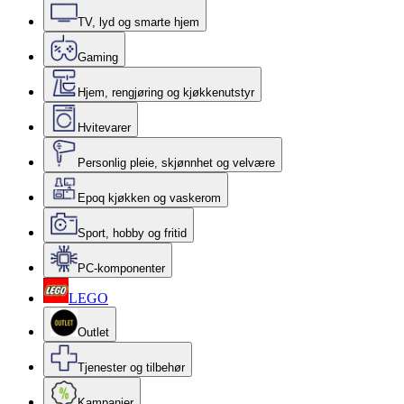
TV, lyd og smarte hjem
Gaming
Hjem, rengjøring og kjøkkenutstyr
Hvitevarer
Personlig pleie, skjønnhet og velvære
Epoq kjøkken og vaskerom
Sport, hobby og fritid
PC-komponenter
LEGO
Outlet
Tjenester og tilbehør
Kampanjer