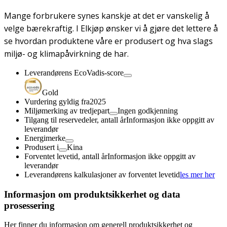
Mange forbrukere synes kanskje at det er vanskelig å
velge bærekraftig. I Elkjøp ønsker vi å gjøre det lettere å
se hvordan produktene våre er produsert og hva slags
miljø- og klimapåvirkning de har.
Leverandørens EcoVadis-score
Gold
Vurdering gyldig fra
2025
Miljømerking av tredjepart
Ingen godkjenning
Tilgang til reservedeler, antall år
Informasjon ikke oppgitt av
leverandør
Energimerke
Produsert i
Kina
Forventet levetid, antall år
Informasjon ikke oppgitt av
leverandør
Leverandørens kalkulasjoner av forventet levetid
les mer her
Informasjon om produktsikkerhet og data
prosessering
Her finner du informasjon om generell produktsikkerhet og