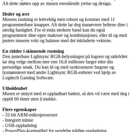
Alt dette støttes opp av musen enestående ytelse og design.
Heder og ære
Musens rustning er lettvektig men robust og kommer med 11
programmerbare knapper. Alt dette lar deg manøvrere heltene dine i
utrolig hastighet. For et enda sterkere band kan du også
programmere dine egne makroer og kombinasjoner, eller til og med
justere musens vekt og balanse med det inkluderte vektene.
En ridder i skinnende rustning
Den justerbare Lightsync RGB-belysningen på logoen og sidefeltet
lar deg velge mellom mer enn 16,8 millioner farger etter din
personlige smak. Du kan til og med synkronisere fargene og
lysmønsteret med andre Lightsync RGB-enheter ved hjelp av
Logitech Gaming Software.
Utholdenhet
Musen er utstyrt med et oppladbart batteri, så den vil være med deg i
opptil 60 timer uten å mukke.
Flere egenskaper
- 32-bit ARM-mikroprosessor
- Integrert minne
- USB-oppladning
- PowerPlay-kompatibel for uendelig trådløs oppladning