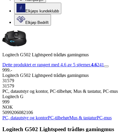
Elkjøps kundeklubb
Elkjøp Bedrift
Logitech G502 Lightspeed trådløs gamingmus
Dette produktet er rangert med 4.6 av 5 stjerner.
4.6
241
999.-
Logitech G502 Lightspeed trådløs gamingmus
31579
31579
PC, datautstyr og kontor, PC-tilbehør, Mus & tastatur, PC-mus
Logitech G
999
NOK
5099206082106
PC, datautstyr og kontor
PC-tilbehør
Mus & tastatur
PC-mus
Logitech G502 Lightspeed trådløs gamingmus