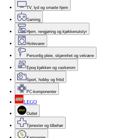
TV, lyd og smarte hjem
Gaming
Hjem, rengjøring og kjøkkenutstyr
Hvitevarer
Personlig pleie, skjønnhet og velvære
Epoq kjøkken og vaskerom
Sport, hobby og fritid
PC-komponenter
LEGO
Outlet
Tjenester og tilbehør
Kampanjer