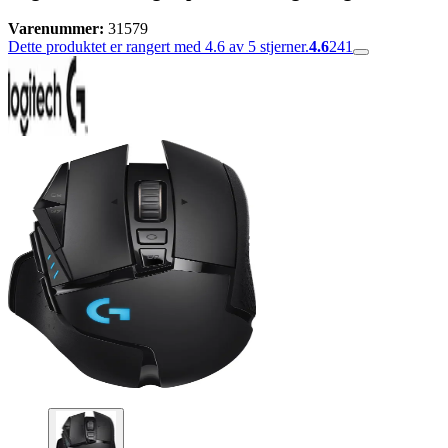
Varenummer:
31579
Dette produktet er rangert med 4.6 av 5 stjerner.
4.6
241