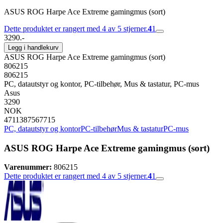
ASUS ROG Harpe Ace Extreme gamingmus (sort)
Dette produktet er rangert med 4 av 5 stjerner.
4
1
3290.-
Legg i handlekurv
ASUS ROG Harpe Ace Extreme gamingmus (sort)
806215
806215
PC, datautstyr og kontor, PC-tilbehør, Mus & tastatur, PC-mus
Asus
3290
NOK
4711387567715
PC, datautstyr og kontor
PC-tilbehør
Mus & tastatur
PC-mus
ASUS ROG Harpe Ace Extreme gamingmus (sort)
Varenummer:
806215
Dette produktet er rangert med 4 av 5 stjerner.
4
1