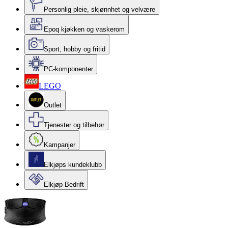
Personlig pleie, skjønnhet og velvære
Epoq kjøkken og vaskerom
Sport, hobby og fritid
PC-komponenter
LEGO
Outlet
Tjenester og tilbehør
Kampanjer
Elkjøps kundeklubb
Elkjøp Bedrift