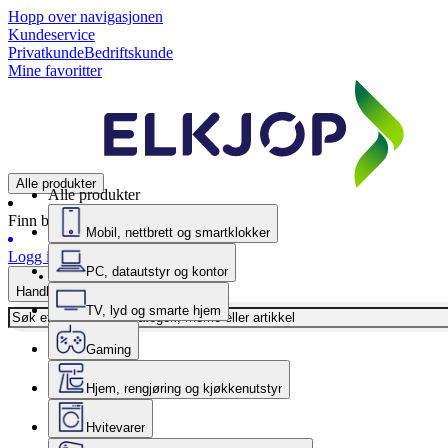
Hopp over navigasjonen
Kundeservice
Privatkunde
Bedriftskunde
Mine favoritter
Alle produkter
Alle produkter
Finn butikk
Mobil, nettbrett og smartklokker
Logg inn
PC, datautstyr og kontor
Handlekurv
TV, lyd og smarte hjem
Gaming
Hjem, rengjøring og kjøkkenutstyr
Hvitevarer