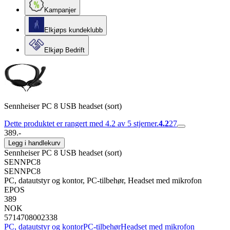
Kampanjer
Elkjøps kundeklubb
Elkjøp Bedrift
Sennheiser PC 8 USB headset (sort)
Dette produktet er rangert med 4.2 av 5 stjerner.
4.2
27
389.-
Legg i handlekurv
Sennheiser PC 8 USB headset (sort)
SENNPC8
SENNPC8
PC, datautstyr og kontor, PC-tilbehør, Headset med mikrofon
EPOS
389
NOK
5714708002338
PC, datautstyr og kontor
PC-tilbehør
Headset med mikrofon