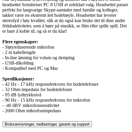
headsettet Sennheiser PC 8 USB et soleklart valg. Headsettet passer
perfekt for langvarige Skype-samtaler med familie og kolleger,
takket være en ekstremt lett hodebøyle. Headsettet har leverer
stereolyd i høy kvalitet, slik at du også kan bruke det til dine andre
fritidsaktiviteter, som å høre på musikk, se film eller spille spill. Det
er bare å koble til, og så er du klar!
Flere egenskaper:
- Støyreduserende mikrofon
- 2 m kabellengde
- In-line løsning for volum og demping
- USB-tilkobling
- Kompatibel med PC og Mac
Spesifikasjoner:
- 42 Hz - 17 kHz responsfrekvens for hodetelefoner
- 32 Ohm impedans for hodetelefoner
- 95 dB lydtrykknivå
- 90 Hz - 15 kHz responsfrekvens for mikrofon
- -40 dBV mikrofonsensitivitet
- 2000 Ohm mikrofonimpedans
Bruksanvisninger, nedlastinger, garanti og support