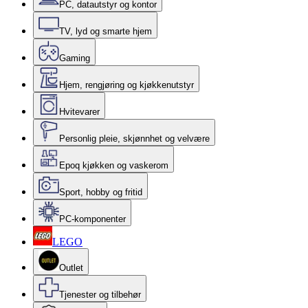
PC, datautstyr og kontor
TV, lyd og smarte hjem
Gaming
Hjem, rengjøring og kjøkkenutstyr
Hvitevarer
Personlig pleie, skjønnhet og velvære
Epoq kjøkken og vaskerom
Sport, hobby og fritid
PC-komponenter
LEGO
Outlet
Tjenester og tilbehør