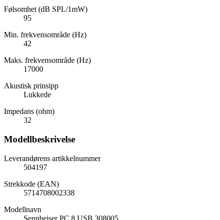
Følsomhet (dB SPL/1mW)
95
Min. frekvensområde (Hz)
42
Maks. frekvensområde (Hz)
17000
Akustisk prinsipp
Lukkede
Impedans (ohm)
32
Modellbeskrivelse
Leverandørens artikkelnummer
504197
Strekkode (EAN)
5714708002338
Modellnavn
Sennheiser PC 8 USB 308005