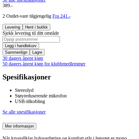
389.-
2 Outlet-vare tilgjengelig
Fra 241.-
Levering
Hent i butikk
Sjekk levering til ditt område
Legg i handlekurv
Sammenlign
Lagre
30 dagers åpent kjøp
50 dagers åpent kjøp for klubbmedlemmer
Spesifikasjoner
Stereolyd
Støyreduserende mikrofon
USB-tilkobling
Se alle spesifikasjoner
Mer informasjon
Når krystallklar lydoverføring og komfort står i høystet er mono