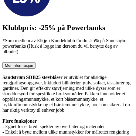
Klubbpris: -25% på Powerbanks
*Som medlem av Elkjøp Kundeklubb får du -25% på Sandstrøm
powerbanks (Husk å logge inn dersom du vil benytte deg av
tilbudet)
Mer informasjon
Sandstrøm SDB25 støvblåser
er utviklet for allsidige
rengjøringsoppgaver, inkludert bilinteriør, gulv, sofaer, tastaturer og
gardiner. Den gir effektiv støvfjerning med ulike dyser som er
skreddersydd for spesifikke bruksområder. Pakken inneholder et
oppblåsingsmunnstykke, et kort blåsemunnstykke, et
trykkluftmunnstykke og et børstemunnstykke, noe som sikrer at du
har riktig verktøy til enhver jobb.
Flere funksjoner
- Egnet for et bredt spekter av overflater og materialer
- Enkelt å bytte mellom ulike munnstykker for målrettet rengjøring