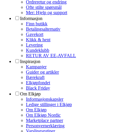
Ordreretur og endring
Ofte stilte spørsmål
Mer: Hjelp og support
Informasjon
Finn butikk
Betalingsalternativ
Gavekort
Klikk & hent
Levering
Kundeklubb
RETUR AV EE-AVFALL
Inspirasjon
Kampanjer
Guider og artikler
Bærekraft
Elkjøpfondet
Black Friday
Om Elkjøp
Informasjonskapsler
Ledige stillinger i Elkjøp
Om Elkjøp
Om Elkjøp Nordic
Marketplace partner
Personvernerklæring
Varslingsrutiner