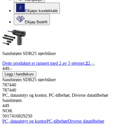
Elkjøps kundeklubb
Elkjøp Bedrift
Sandstrøm SDB25 støvblåser
Dette produktet er rangert med 2 av 5 stjerner.
2
2
449.-
Legg i handlekurv
Sandstrøm SDB25 støvblåser
787440
787440
PC, datautstyr og kontor, PC-tilbehør, Diverse datatilbehør
Sandstrøm
449
NOK
5017416829250
PC, datautstyr og kontor
PC-tilbehør
Diverse datatilbehør