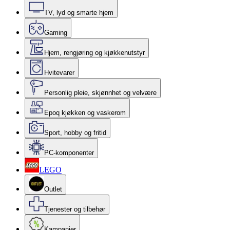
TV, lyd og smarte hjem
Gaming
Hjem, rengjøring og kjøkkenutstyr
Hvitevarer
Personlig pleie, skjønnhet og velvære
Epoq kjøkken og vaskerom
Sport, hobby og fritid
PC-komponenter
LEGO
Outlet
Tjenester og tilbehør
Kampanjer