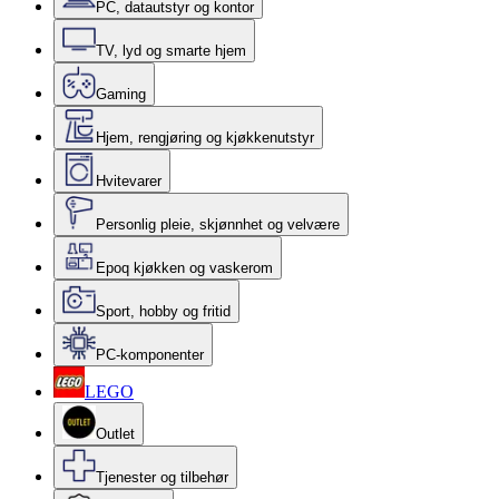
PC, datautstyr og kontor
TV, lyd og smarte hjem
Gaming
Hjem, rengjøring og kjøkkenutstyr
Hvitevarer
Personlig pleie, skjønnhet og velvære
Epoq kjøkken og vaskerom
Sport, hobby og fritid
PC-komponenter
LEGO
Outlet
Tjenester og tilbehør