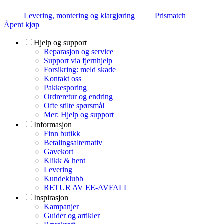
Levering, montering og klargjøring
Prismatch
Åpent kjøp
Hjelp og support
Reparasjon og service
Support via fjernhjelp
Forsikring: meld skade
Kontakt oss
Pakkesporing
Ordreretur og endring
Ofte stilte spørsmål
Mer: Hjelp og support
Informasjon
Finn butikk
Betalingsalternativ
Gavekort
Klikk & hent
Levering
Kundeklubb
RETUR AV EE-AVFALL
Inspirasjon
Kampanjer
Guider og artikler